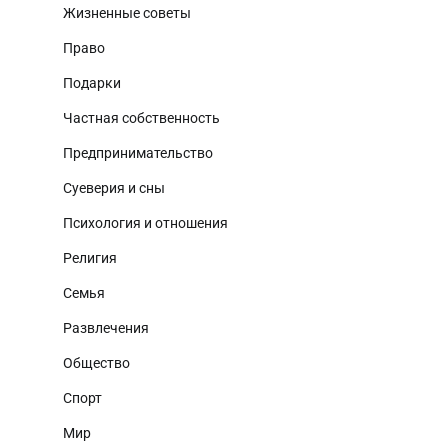
Жизненные советы
Право
Подарки
Частная собственность
Предпринимательство
Суеверия и сны
Психология и отношения
Религия
Семья
Развлечения
Общество
Спорт
Мир