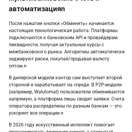
автоматизацияn
После нажатия кнопки «Обменять» начинается 
настоящая технологическая работа. Платформы 
подключаются к банковским API и провайдерам 
ликвидности, получая актуальные курсы с 
межбанковского рынка. Алгоритмы автоматически 
хеджируют риски, покупая/продавая валюту 
оптом.n
В дилерской модели кантор сам выступает второй 
стороной и зарабатывает на спреде. В P2P-модели 
(например, Walutomat) пользователи обмениваются 
напрямую, а платформа лишь сводит заявки. Счета 
оператора распределены по разным банкам — это 
ускоряет все операции.n
В 2026 году искусственный интеллект помогает 
прогнозировать движения курсов, а открытый 