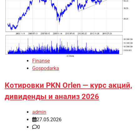
Finanse
Gospodarka
Котировки PKN Orlen — курс акций,
дивиденды и анализ 2026
admin
27.05.2026
0