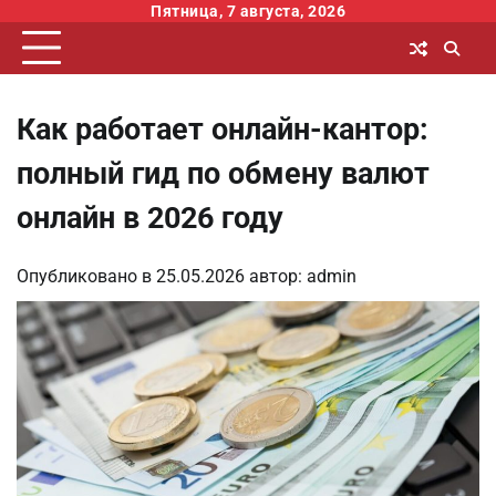
Перейти
Пятница, 7 августа, 2026
к
содержимому
Как работает онлайн-кантор:
полный гид по обмену валют
онлайн в 2026 году
Опубликовано в
25.05.2026
автор:
admin