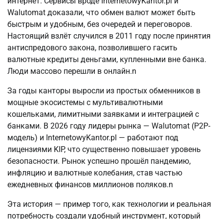
интернет. Сервисы вроде InternetowyKantor.pl и 
Walutomat доказали, что обмен валют может быть 
быстрым и удобным, без очередей и переговоров. 
Настоящий взлёт случился в 2011 году после принятия 
антиспредового закона, позволившего гасить 
валютные кредиты деньгами, купленными вне банка. 
Люди массово перешли в онлайн.n
За годы канторы выросли из простых обменников в 
мощные экосистемы с мультивалютными 
кошельками, лимитными заявками и интеграцией с 
банками. В 2026 году лидеры рынка — Walutomat (P2P-
модель) и InternetowyKantor.pl — работают под 
лицензиями KIP, что существенно повышает уровень 
безопасности. Рынок успешно прошёл пандемию, 
инфляцию и валютные колебания, став частью 
ежедневных финансов миллионов поляков.n
Эта история — пример того, как технологии и реальная 
потребность создали удобный инструмент, который 