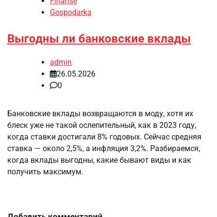
Finanse
Gospodarka
Выгодны ли банковские вклады
admin
26.05.2026
0
Банковские вклады возвращаются в моду, хотя их
блеск уже не такой ослепительный, как в 2023 году,
когда ставки достигали 8% годовых. Сейчас средняя
ставка — около 2,5%, а инфляция 3,2%. Разбираемся,
когда вклады выгодны, какие бывают виды и как
получить максимум.
Добавить комментарий