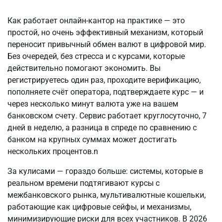
Как работает онлайн-кантор на практике — это 
простой, но очень эффективный механизм, который 
переносит привычный обмен валют в цифровой мир. 
Без очередей, без стресса и с курсами, которые 
действительно помогают экономить. Вы 
регистрируетесь один раз, проходите верификацию, 
пополняете счёт оператора, подтверждаете курс — и 
через несколько минут валюта уже на вашем 
банковском счету. Сервис работает круглосуточно, 7 
дней в неделю, а разница в спреде по сравнению с 
банком на крупных суммах может достигать 
нескольких процентов.n
За кулисами — гораздо больше: системы, которые в 
реальном времени подтягивают курсы с 
межбанковского рынка, мультивалютные кошельки, 
работающие как цифровые сейфы, и механизмы, 
минимизирующие риски для всех участников. В 2026 