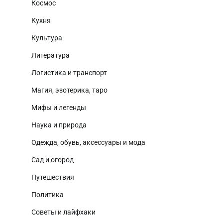
Космос
Кухня
Культура
Литература
Логистика и транспорт
Магия, эзотерика, таро
Мифы и легенды
Наука и природа
Одежда, обувь, аксессуары и мода
Сад и огород
Путешествия
Политика
Советы и лайфхаки