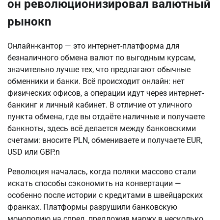
он революционизировал валютный
рынокn
Онлайн-кантор — это интернет-платформа для 
безналичного обмена валют по выгодным курсам, 
значительно лучше тех, что предлагают обычные 
обменники и банки. Всё происходит онлайн: нет 
физических офисов, а операции идут через интернет-
банкинг и личный кабинет. В отличие от уличного 
пункта обмена, где вы отдаёте наличные и получаете 
банкноты, здесь всё делается между банковскими 
счетами: вносите PLN, обмениваете и получаете EUR, 
USD или GBP.n
Революция началась, когда поляки массово стали 
искать способы сэкономить на конвертации — 
особенно после истории с кредитами в швейцарских 
франках. Платформы разрушили банковскую 
монополию на спред, предложив маржу в несколько 