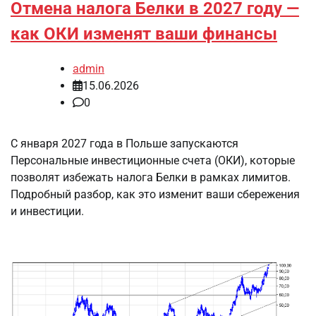
Отмена налога Белки в 2027 году —
как ОКИ изменят ваши финансы
admin
15.06.2026
0
С января 2027 года в Польше запускаются
Персональные инвестиционные счета (ОКИ), которые
позволят избежать налога Белки в рамках лимитов.
Подробный разбор, как это изменит ваши сбережения
и инвестиции.