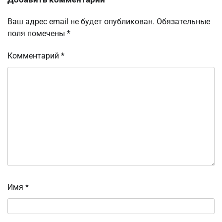
Ваш адрес email не будет опубликован.
Обязательные
поля помечены
*
Комментарий
*
Имя
*