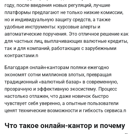
году, после введения новых регуляций, лучшие 
платформы предлагают не только низкие комиссии, 
но и индивидуальную защиту средств, а также 
удобные инструменты: курсовые алерты и 
автоматические поручения. Это отличное решение как 
для частных лиц, выплачивающих валютные кредиты, 
так и для компаний, работающих с зарубежными 
контрактами.n
Благодаря онлайн-канторам поляки ежегодно 
экономят сотни миллионов злотых, превращая 
традиционный «валютный базар» в современную, 
прозрачную и эффективную экосистему. Процесс 
настолько отлажен, что даже новичок быстро 
чувствует себя уверенно, а опытные пользователи 
ценят технические возможности и гибкость сервиса.n
Что такое онлайн-кантор и почему