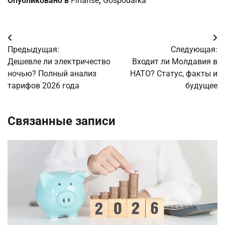
Опубликовано в
Finanse
,
Gospodarka
Навигация
Предыдущая:
Следующая:
по
Дешевле ли электричество
Входит ли Молдавия в
ночью? Полный анализ
НАТО? Статус, факты и
записям
тарифов 2026 года
будущее
Связанные записи