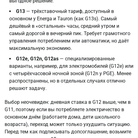
выгодное решение.
G13
— трёхставочный тариф, доступный в
основном у Energa и Tauron (как G13s). Самый
дешёвый в «остальные» часы, средний утром и
самый дорогой в вечерний пик. Требует грамотного
управления потреблением или автоматики, но даёт
максимальную экономию.
G12e, G12n, G12as
— специализированные
варианты, например, для электромобилей (G12e) или
с четырёхчасовой ночной зоной (G12n у PGE). Менее
распространены, но в отдельных случаях отлично
решают задачу.
Выбор неочевиден: дневная ставка в G12 выше, чем в
G11, поэтому если вы потребляете электричество в
основном днём (работаете дома, дети школьного
возраста), переход может только ухудшить ситуацию.
Перед тем как подписывать допсоглашение, возьмите