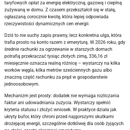
taryfowych opłat za energię elektryczną, gazową i cieplną 
zużywaną w domu. Z czasem przekształcił się w stałą, 
ogłaszaną corocznie kwotę, która lepiej odpowiada 
rzeczywistości dynamicznych cen energii.
Dziś to nie suchy zapis prawny, lecz konkretna ulga, która 
trafia prosto na konto razem z emeryturą. W 2026 roku, gdy 
średnie rachunki za ogrzewanie w starszych domach 
potrafią przekraczać tysiąc złotych zimą, 336,16 zł 
miesięcznie oznacza realną różnicę – wystarczy na kilka 
worków węgla, kilka metrów sześciennych gazu albo 
znaczną część rachunku za prąd w gospodarstwie 
jednoosobowym.
Mechanizm jest prosty: dodatek nie wymaga rozliczania 
faktur ani udowadniania zużycia. Wystarczy spełnić 
kryteria statusu i złożyć wniosek. W praktyce działa jak 
ukryty bufor, który chroni przed najgorszymi skutkami 
drożejącej energii, szczególnie dotkliwej dla osób żyjących 