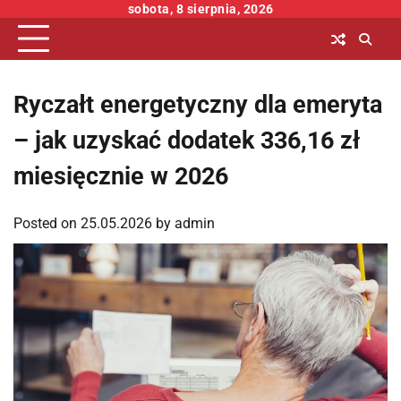
Skip
sobota, 8 sierpnia, 2026
to
content
Ryczałt energetyczny dla emeryta
– jak uzyskać dodatek 336,16 zł
miesięcznie w 2026
Posted on
25.05.2026
by
admin