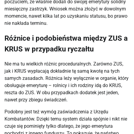
poczuciem, że właśnie dodali do swojej emerytury solidny 
miesięczny zastrzyk. Wniosek można złożyć w dowolnym 
momencie, nawet kilka lat po uzyskaniu statusu, bo prawo 
nie nakłada terminu.
Różnice i podobieństwa między ZUS a
KRUS w przypadku ryczałtu
Nie ma tu wielkich różnic proceduralnych. Zarówno ZUS, 
jak i KRUS wypłacają dokładnie tę samą kwotę na tych 
samych zasadach. Różnica leży wyłącznie w organie, który 
obsługuje emeryturę – rolnicy i ich rodziny idą do KRUS, 
reszta do ZUS. W obu przypadkach dodatek jest jeden, 
nawet przy zbiegu świadczeń.
Podobny jest też wymóg zaświadczenia z Urzędu 
Kombatantów. Dzięki temu system działa spójnie i nikt nie 
czuje się pominięty tylko dlatego, że jego emerytura 
pochodzi z innego funduszu. To pokazuje, że państwo 