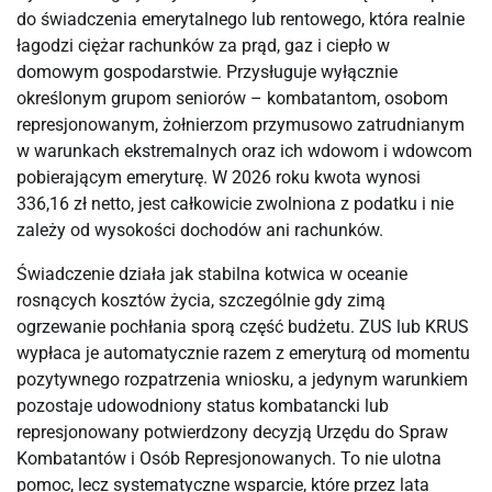
do świadczenia emerytalnego lub rentowego, która realnie 
łagodzi ciężar rachunków za prąd, gaz i ciepło w 
domowym gospodarstwie. Przysługuje wyłącznie 
określonym grupom seniorów – kombatantom, osobom 
represjonowanym, żołnierzom przymusowo zatrudnianym 
w warunkach ekstremalnych oraz ich wdowom i wdowcom 
pobierającym emeryturę. W 2026 roku kwota wynosi 
336,16 zł netto, jest całkowicie zwolniona z podatku i nie 
zależy od wysokości dochodów ani rachunków.
Świadczenie działa jak stabilna kotwica w oceanie 
rosnących kosztów życia, szczególnie gdy zimą 
ogrzewanie pochłania sporą część budżetu. ZUS lub KRUS 
wypłaca je automatycznie razem z emeryturą od momentu 
pozytywnego rozpatrzenia wniosku, a jedynym warunkiem 
pozostaje udowodniony status kombatancki lub 
represjonowany potwierdzony decyzją Urzędu do Spraw 
Kombatantów i Osób Represjonowanych. To nie ulotna 
pomoc, lecz systematyczne wsparcie, które przez lata 