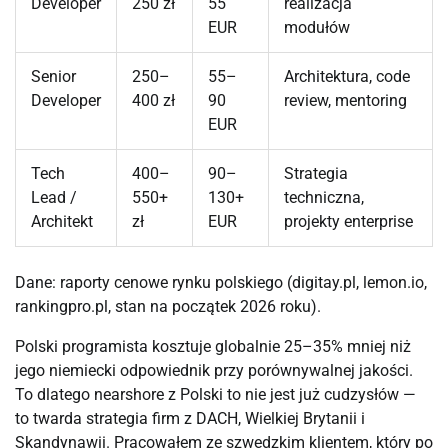
Developer
250 zł
55
realizacja
EUR
modułów
Senior
250–
55–
Architektura, code
Developer
400 zł
90
review, mentoring
EUR
Tech
400–
90–
Strategia
Lead /
550+
130+
techniczna,
Architekt
zł
EUR
projekty enterprise
Dane: raporty cenowe rynku polskiego (digitay.pl, lemon.io,
rankingpro.pl, stan na początek 2026 roku).
Polski programista kosztuje globalnie 25–35% mniej niż
jego niemiecki odpowiednik przy porównywalnej jakości.
To dlatego nearshore z Polski to nie jest już cudzysłów —
to twarda strategia firm z DACH, Wielkiej Brytanii i
Skandynawii. Pracowałem ze szwedzkim klientem, który po