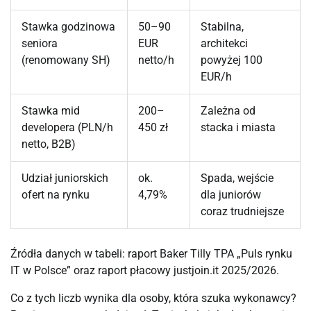
Stawka godzinowa
50–90
Stabilna,
seniora
EUR
architekci
(renomowany SH)
netto/h
powyżej 100
EUR/h
Stawka mid
200–
Zależna od
developera (PLN/h
450 zł
stacka i miasta
netto, B2B)
Udział juniorskich
ok.
Spada, wejście
ofert na rynku
4,79%
dla juniorów
coraz trudniejsze
Źródła danych w tabeli: raport Baker Tilly TPA „Puls rynku
IT w Polsce” oraz raport płacowy justjoin.it 2025/2026.
Co z tych liczb wynika dla osoby, która szuka wykonawcy?