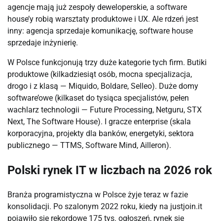
agencje mają już zespoły deweloperskie, a software
house’y robią warsztaty produktowe i UX. Ale rdzeń jest
inny: agencja sprzedaje komunikację, software house
sprzedaje inżynierię.
W Polsce funkcjonują trzy duże kategorie tych firm. Butiki
produktowe (kilkadziesiąt osób, mocna specjalizacja,
drogo i z klasą — Miquido, Boldare, Selleo). Duże domy
software’owe (kilkaset do tysiąca specjalistów, pełen
wachlarz technologii — Future Processing, Netguru, STX
Next, The Software House). I gracze enterprise (skala
korporacyjna, projekty dla banków, energetyki, sektora
publicznego — TTMS, Software Mind, Ailleron).
Polski rynek IT w liczbach na 2026 rok
Branża programistyczna w Polsce żyje teraz w fazie
konsolidacji. Po szalonym 2022 roku, kiedy na justjoin.it
pojawiło się rekordowe 175 tys. ogłoszeń, rynek się