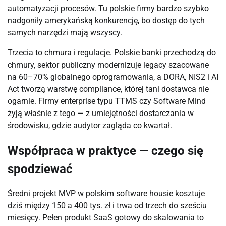
automatyzacji procesów. Tu polskie firmy bardzo szybko
nadgoniły amerykańską konkurencję, bo dostęp do tych
samych narzędzi mają wszyscy.
Trzecia to chmura i regulacje. Polskie banki przechodzą do
chmury, sektor publiczny modernizuje legacy szacowane
na 60–70% globalnego oprogramowania, a DORA, NIS2 i AI
Act tworzą warstwę compliance, której tani dostawca nie
ogarnie. Firmy enterprise typu TTMS czy Software Mind
żyją właśnie z tego — z umiejętności dostarczania w
środowisku, gdzie audytor zagląda co kwartał.
Współpraca w praktyce — czego się
spodziewać
Średni projekt MVP w polskim software housie kosztuje
dziś między 150 a 400 tys. zł i trwa od trzech do sześciu
miesięcy. Pełen produkt SaaS gotowy do skalowania to