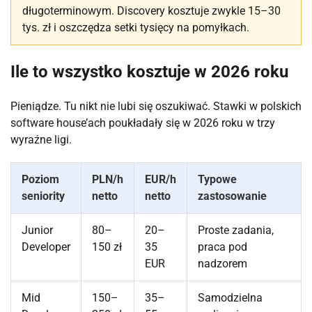
długoterminowym. Discovery kosztuje zwykle 15–30
tys. zł i oszczędza setki tysięcy na pomyłkach.
Ile to wszystko kosztuje w 2026 roku
Pieniądze. Tu nikt nie lubi się oszukiwać. Stawki w polskich
software house’ach poukładały się w 2026 roku w trzy
wyraźne ligi.
Poziom
PLN/h
EUR/h
Typowe
seniority
netto
netto
zastosowanie
Junior
80–
20–
Proste zadania,
Developer
150 zł
35
praca pod
EUR
nadzorem
Mid
150–
35–
Samodzielna