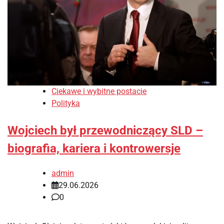
Ciekawe i wybitne postacie
Polityka
Wojciech był przewodniczący SLD –
biografia, kariera i kontrowersje
admin
29.06.2026
0