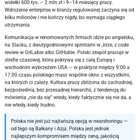
widełki 600 tys. – 2 mln zł i 9–14 miesięcy pracy.
Wdrożenie enterprise w branży regulowanej zaczyna się od
kilku milionów i nie kończy nigdy, bo wymaga ciągłego
utrzymania.
Komunikacja w renomowanych firmach idzie po angielsku,
na Slacku, z dwutygodniowymi sprintami w Jirze, z code
review w GitLabie albo GitHubie. Polski zespół pracuje w
strefie czasowej, która pokrywa się z całą Europą i
wschodnim wybrzeżem USA — w praktyce między 9:00 a
17:00 czasu polskiego masz wspólne okno z wszystkimi,
na których ci zależy. Kultura pracy zbliżona do zachodniej,
bezpośrednia, bez przesadnej hierarchii, z tendencją do
mówienia „nie da się” wtedy, kiedy faktycznie się nie da, a
nie wtedy, kiedy trudno.
Polska nie jest już najtańszą opcją w nearshoringu —
od tego są Bałkany i Azja. Polska jest jednak
najlepszym kompromisem między ceną, jakością