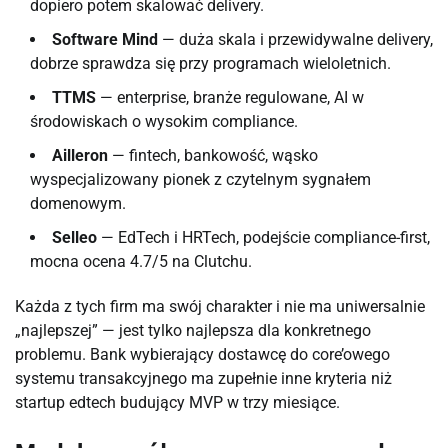
dopiero potem skalować delivery.
Software Mind
— duża skala i przewidywalne delivery,
dobrze sprawdza się przy programach wieloletnich.
TTMS
— enterprise, branże regulowane, AI w
środowiskach o wysokim compliance.
Ailleron
— fintech, bankowość, wąsko
wyspecjalizowany pionek z czytelnym sygnałem
domenowym.
Selleo
— EdTech i HRTech, podejście compliance-first,
mocna ocena 4.7/5 na Clutchu.
Każda z tych firm ma swój charakter i nie ma uniwersalnie
„najlepszej” — jest tylko najlepsza dla konkretnego
problemu. Bank wybierający dostawcę do core’owego
systemu transakcyjnego ma zupełnie inne kryteria niż
startup edtech budujący MVP w trzy miesiące.