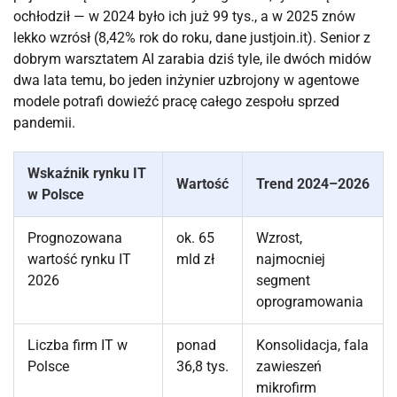
ochłodził — w 2024 było ich już 99 tys., a w 2025 znów
lekko wzrósł (8,42% rok do roku, dane justjoin.it). Senior z
dobrym warsztatem AI zarabia dziś tyle, ile dwóch midów
dwa lata temu, bo jeden inżynier uzbrojony w agentowe
modele potrafi dowieźć pracę całego zespołu sprzed
pandemii.
Wskaźnik rynku IT
Wartość
Trend 2024–2026
w Polsce
Prognozowana
ok. 65
Wzrost,
wartość rynku IT
mld zł
najmocniej
2026
segment
oprogramowania
Liczba firm IT w
ponad
Konsolidacja, fala
Polsce
36,8 tys.
zawieszeń
mikrofirm