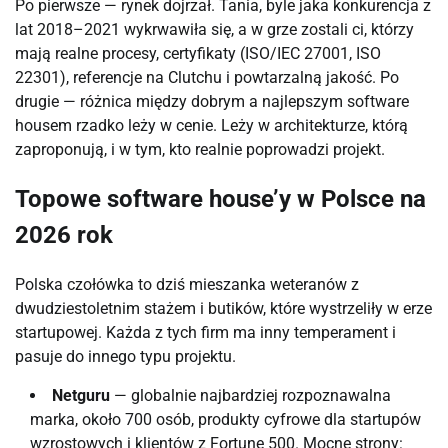
Po pierwsze — rynek dojrzał. Tania, byle jaka konkurencja z
lat 2018–2021 wykrwawiła się, a w grze zostali ci, którzy
mają realne procesy, certyfikaty (ISO/IEC 27001, ISO
22301), referencje na Clutchu i powtarzalną jakość. Po
drugie — różnica między dobrym a najlepszym software
housem rzadko leży w cenie. Leży w architekturze, którą
zaproponują, i w tym, kto realnie poprowadzi projekt.
Topowe software house’y w Polsce na
2026 rok
Polska czołówka to dziś mieszanka weteranów z
dwudziestoletnim stażem i butików, które wystrzeliły w erze
startupowej. Każda z tych firm ma inny temperament i
pasuje do innego typu projektu.
Netguru
— globalnie najbardziej rozpoznawalna
marka, około 700 osób, produkty cyfrowe dla startupów
wzrostowych i klientów z Fortune 500. Mocne strony: