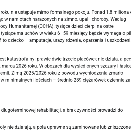
6 roku nie ustępuje mimo formalnego pokoju. Ponad 1,8 miliona
jąc w namiotach narażonych na zimno, upał i choroby. Według
y Humanitarnej (OCHA), tysiące dzieci cierpi na ostre
32 tysiące maluchów w wieku 6–59 miesięcy będzie wymagało pil
ń to dziecko – amputacje, urazy rdzenia, oparzenia i uszkodzeni
st katastrofalny: prawie dwie trzecie placówek nie działa, a per
 marca 2026 roku. W obozach dla wysiedlonych szczury i łasic
pidemii. Zimą 2025/2026 roku z powodu wychłodzenia zmarło
a w minimalnych ilościach – średnio 289 ciężarówek dziennie z
długoterminowej rehabilitacji, a brak żywności prowadzi do
koły nie działają, a pola uprawne są zaminowane lub zniszczone