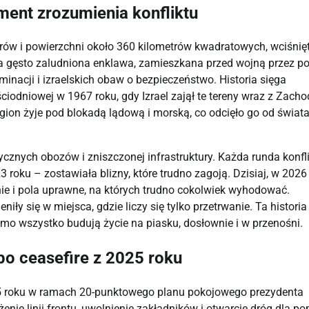
ament zrozumienia konfliktu
trów i powierzchni około 360 kilometrów kwadratowych, wciśnię
Ta gęsto zaludniona enklawa, zamieszkana przed wojną przez p
inacji i izraelskich obaw o bezpieczeństwo. Historia sięga
ściodniowej w 1967 roku, gdy Izrael zajął te tereny wraz z Zach
gion żyje pod blokadą lądową i morską, co odcięło go od świat
rycznych obozów i zniszczonej infrastruktury. Każda runda konfl
 roku – zostawiała blizny, które trudno zagoją. Dzisiaj, w 2026 
inie i pola uprawne, na których trudno cokolwiek wyhodować.
ły się w miejsca, gdzie liczy się tylko przetrwanie. Ta historia
mo wszystko budują życie na piasku, dosłownie i w przenośni.
 po ceasefire z 2025 roku
025 roku w ramach 20-punktowego planu pokojowego prezydenta
ie linii frontu, uwolnienie zakładników i otwarcie dróg dla p