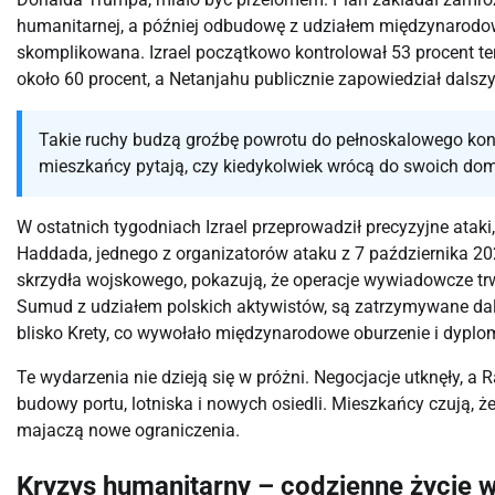
humanitarnej, a później odbudowę z udziałem międzynarodow
skomplikowana. Izrael początkowo kontrolował 53 procent teryt
około 60 procent, a Netanjahu publicznie zapowiedział dalszy
Takie ruchy budzą groźbę powrotu do pełnoskalowego konf
mieszkańcy pytają, czy kiedykolwiek wrócą do swoich do
W ostatnich tygodniach Izrael przeprowadził precyzyjne atak
Haddada, jednego z organizatorów ataku z 7 października 2
skrzydła wojskowego, pokazują, że operacje wywiadowcze trwaj
Sumud z udziałem polskich aktywistów, są zatrzymywane dalek
blisko Krety, co wywołało międzynarodowe oburzenie i dyplo
Te wydarzenia nie dzieją się w próżni. Negocjacje utknęły, a
budowy portu, lotniska i nowych osiedli. Mieszkańcy czują, że
majaczą nowe ograniczenia.
Kryzys humanitarny – codzienne życie w