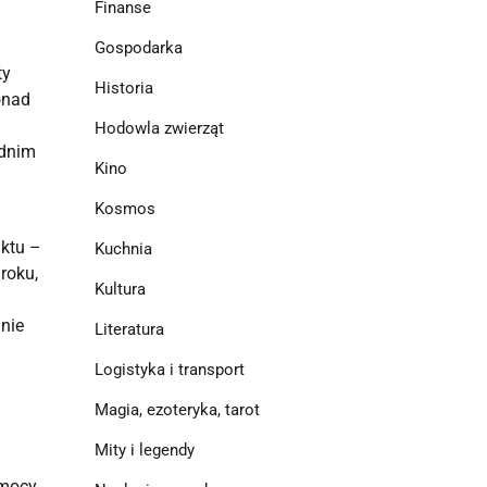
Finanse
Gospodarka
ty
Historia
onad
Hodowla zwierząt
odnim
Kino
a
Kosmos
iktu –
Kuchnia
roku,
Kultura
 nie
Literatura
Logistyka i transport
Magia, ezoteryka, tarot
Mity i legendy
omocy