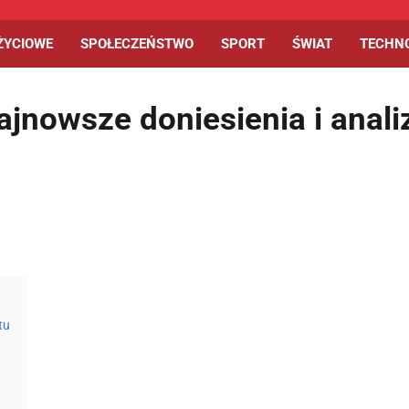
ŻYCIOWE
SPOŁECZEŃSTWO
SPORT
ŚWIAT
TECHN
jnowsze doniesienia i anali
tu