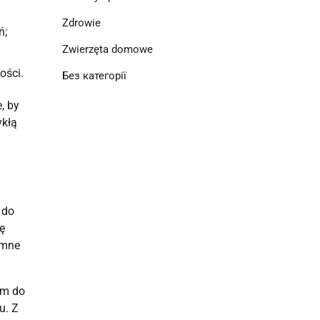
Zdrowie
ń;
Zwierzęta domowe
ości.
Без категорії
, by
ykłą
 do
ę
emne
em do
u. Z