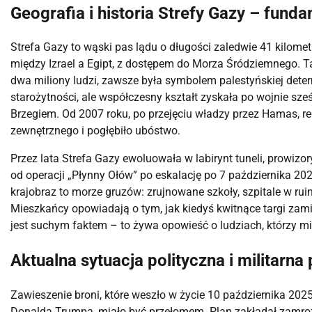
Geografia i historia Strefy Gazy – fund
Strefa Gazy to wąski pas lądu o długości zaledwie 41 kilome
między Izrael a Egipt, z dostępem do Morza Śródziemnego. 
dwa miliony ludzi, zawsze była symbolem palestyńskiej determ
starożytności, ale współczesny kształt zyskała po wojnie sze
Brzegiem. Od 2007 roku, po przejęciu władzy przez Hamas, re
zewnętrznego i pogłębiło ubóstwo.
Przez lata Strefa Gazy ewoluowała w labirynt tuneli, prowizo
od operacji „Płynny Ołów” po eskalację po 7 października 2023
krajobraz to morze gruzów: zrujnowane szkoły, szpitale w ru
Mieszkańcy opowiadają o tym, jak kiedyś kwitnące targi zamieni
jest suchym faktem – to żywa opowieść o ludziach, którzy mi
Aktualna sytuacja polityczna i militarna
Zawieszenie broni, które weszło w życie 10 października 2
Donalda Trumpa, miało być przełomem. Plan zakładał zamrożen