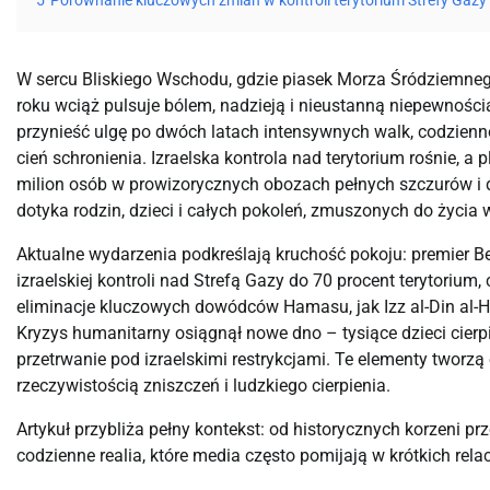
5
Porównanie kluczowych zmian w kontroli terytorium Strefy Gazy
W sercu Bliskiego Wschodu, gdzie piasek Morza Śródziemne
roku wciąż pulsuje bólem, nadzieją i nieustanną niepewności
przynieść ulgę po dwóch latach intensywnych walk, codzienn
cień schronienia. Izraelska kontrola nad terytorium rośnie,
milion osób w prowizorycznych obozach pełnych szczurów i desp
dotyka rodzin, dzieci i całych pokoleń, zmuszonych do życia 
Aktualne wydarzenia podkreślają kruchość pokoju: premier 
izraelskiej kontroli nad Strefą Gazy do 70 procent terytorium
eliminacje kluczowych dowódców Hamasu, jak Izz al-Din al-H
Kryzys humanitarny osiągnął nowe dno – tysiące dzieci cierp
przetrwanie pod izraelskimi restrykcjami. Te elementy tworz
rzeczywistością zniszczeń i ludzkiego cierpienia.
Artykuł przybliża pełny kontekst: od historycznych korzeni p
codzienne realia, które media często pomijają w krótkich rela