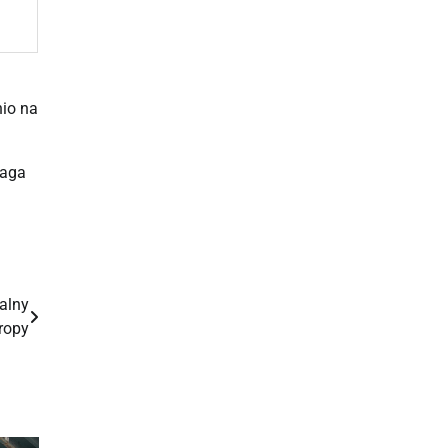
nio na
maga
alny
ropy