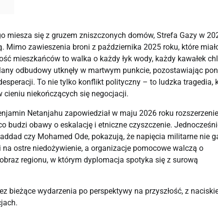
go miesza się z gruzem zniszczonych domów, Strefa Gazy w 20
ą. Mimo zawieszenia broni z października 2025 roku, które miał
ość mieszkańców to walka o każdy łyk wody, każdy kawałek chl
 a plany odbudowy utknęły w martwym punkcie, pozostawiając po
eracji. To nie tylko konflikt polityczny – to ludzka tragedia, 
w cieniu niekończących się negocjacji.
Benjamin Netanjahu zapowiedział w maju 2026 roku rozszerzeni
, co budzi obawy o eskalację i etniczne czyszczenie. Jednocześni
addad czy Mohamed Ode, pokazują, że napięcia militarne nie g
i na ostre niedożywienie, a organizacje pomocowe walczą o
ą obraz regionu, w którym dyplomacja spotyka się z surową
rzez bieżące wydarzenia po perspektywy na przyszłość, z nacisk
cjach.