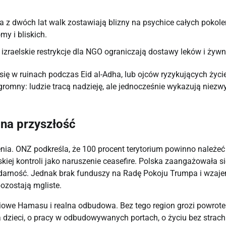
z dwóch lat walk zostawiają blizny na psychice całych pokole
my i bliskich.
 izraelskie restrykcje dla NGO ograniczają dostawy leków i żywn
ą się w ruinach podczas Eid al-Adha, lub ojców ryzykujących życie
gromny: ludzie tracą nadzieję, ale jednocześnie wykazują niezw
na przyszłość
nia. ONZ podkreśla, że 100 procent terytorium powinno należeć
skiej kontroli jako naruszenie ceasefire. Polska zaangażowała si
solidarność. Jednak brak funduszy na Radę Pokoju Trumpa i wzaj
ozostają mgliste.
niowe Hamasu i realna odbudowa. Bez tego region grozi powrot
dzieci, o pracy w odbudowywanych portach, o życiu bez strach