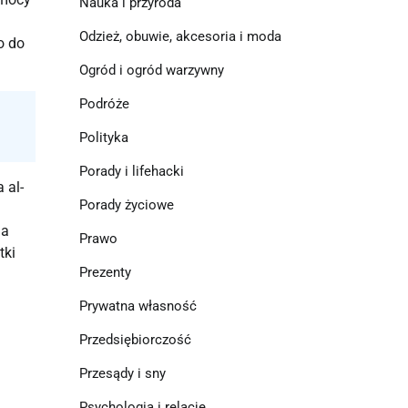
Nauka i przyroda
Odzież, obuwie, akcesoria i moda
o do
Ogród i ogród warzywny
Podróże
Polityka
Porady i lifehacki
 al-
Porady życiowe
la
Prawo
tki
Prezenty
Prywatna własność
Przedsiębiorczość
Przesądy i sny
Psychologia i relacje