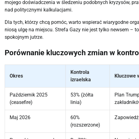
mojego doświadczenia w śledzeniu podobnych kryzysów, praw
nad politycznymi kalkulacjami.
Dla tych, którzy chcą pomóc, warto wspierać wiarygodne orga
niosą ulgę na miejscu. Strefa Gazy nie jest tylko newsem – t
spokojnym jutrze.
Porównanie kluczowych zmian w kontroli
Kontrola
Okres
Kluczowe 
izraelska
Październik 2025
53% (żółta
Plan Trump
(ceasefire)
linia)
zakładnik
Maj 2026
60%
Zapowiedź
(rozszerzone)