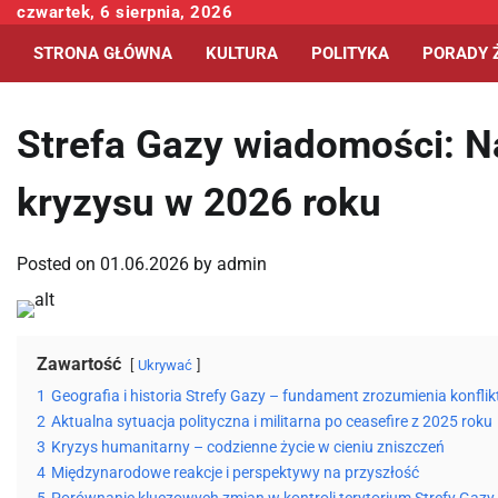
Skip
czwartek, 6 sierpnia, 2026
to
STRONA GŁÓWNA
KULTURA
POLITYKA
PORADY 
content
Strefa Gazy wiadomości: Na
kryzysu w 2026 roku
Posted on
01.06.2026
by
admin
Zawartość
Ukrywać
1
Geografia i historia Strefy Gazy – fundament zrozumienia konflik
2
Aktualna sytuacja polityczna i militarna po ceasefire z 2025 roku
3
Kryzys humanitarny – codzienne życie w cieniu zniszczeń
4
Międzynarodowe reakcje i perspektywy na przyszłość