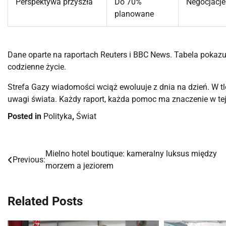
Perspektywa przyszła
Do 70%
Negocjacje i
planowane
Dane oparte na raportach Reuters i BBC News. Tabela pokazu
codzienne życie.
Strefa Gazy wiadomości wciąż ewoluuje z dnia na dzień. W tl
uwagi świata. Każdy raport, każda pomoc ma znaczenie w te
Posted in
Polityka
,
Świat
Mielno hotel boutique: kameralny luksus między
Nawigacja
Previous:
morzem a jeziorem
wpisu
Related Posts