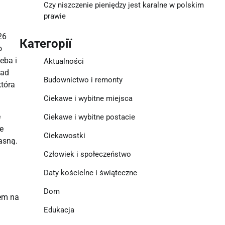
Czy niszczenie pieniędzy jest karalne w polskim
prawie
26
Категорії
o
eba i
Aktualności
nad
Budownictwo i remonty
która
Ciekawe i wybitne miejsca
e
Ciekawe i wybitne postacie
e
Ciekawostki
asną.
Człowiek i społeczeństwo
Daty kościelne i świąteczne
Dom
iem na
Edukacja