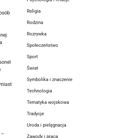
Religia
 osób
Rodzina
Rozrywka
nej
a
Społeczeństwo
Sport
sonel
Świat
e
Symbolika i znaczenie
amiast
Technologia
Tematyka wojskowa
Tradycje
Uroda i pielęgnacja
 –
Zawody i praca