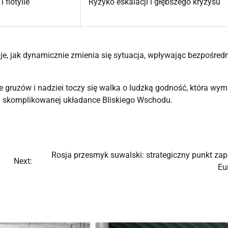
 flotylle
Ryzyko eskalacji i głębszego kryzysu
je, jak dynamicznie zmienia się sytuacja, wpływając bezpośred
e gruzów i nadziei toczy się walka o ludzką godność, która wy
j skomplikowanej układance Bliskiego Wschodu.
Rosja przesmyk suwalski: strategiczny punkt zap
Next:
Eu