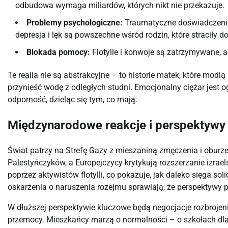
odbudowa wymaga miliardów, których nikt nie przekazuje.
Problemy psychologiczne:
Traumatyczne doświadczenia 
depresja i lęk są powszechne wśród rodzin, które straciły do
Blokada pomocy:
Flotylle i konwoje są zatrzymywane, a
Te realia nie są abstrakcyjne – to historie matek, które modl
przynieść wodę z odległych studni. Emocjonalny ciężar jest o
odporność, dzieląc się tym, co mają.
Międzynarodowe reakcje i perspektywy 
Świat patrzy na Strefę Gazy z mieszaniną zmęczenia i oburze
Palestyńczyków, a Europejczycy krytykują rozszerzanie izrael
poprzez aktywistów flotylli, co pokazuje, jak daleko sięga 
oskarżenia o naruszenia rozejmu sprawiają, że perspektywy p
W dłuższej perspektywie kluczowe będą negocjacje rozbroje
przemocy. Mieszkańcy marzą o normalności – o szkołach dla 