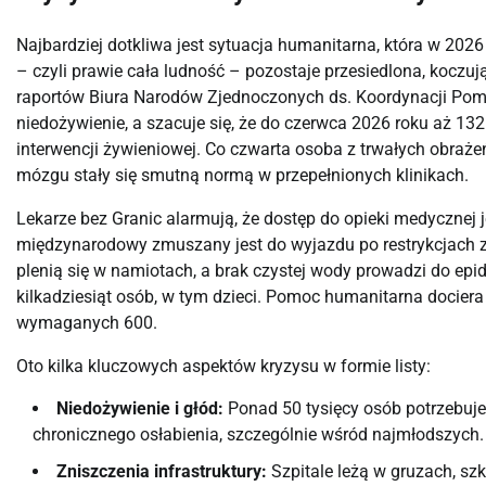
Najbardziej dotkliwa jest sytuacja humanitarna, która w 202
– czyli prawie cała ludność – pozostaje przesiedlona, koczu
raportów Biura Narodów Zjednoczonych ds. Koordynacji Pomoc
niedożywienie, a szacuje się, że do czerwca 2026 roku aż 1
interwencji żywieniowej. Co czwarta osoba z trwałych obraże
mózgu stały się smutną normą w przepełnionych klinikach.
Lekarze bez Granic alarmują, że dostęp do opieki medycznej je
międzynarodowy zmuszany jest do wyjazdu po restrykcjach z
plenią się w namiotach, a brak czystej wody prowadzi do e
kilkadziesiąt osób, w tym dzieci. Pomoc humanitarna docier
wymaganych 600.
Oto kilka kluczowych aspektów kryzysu w formie listy:
Niedożywienie i głód:
Ponad 50 tysięcy osób potrzebuje 
chronicznego osłabienia, szczególnie wśród najmłodszych.
Zniszczenia infrastruktury:
Szpitale leżą w gruzach, sz