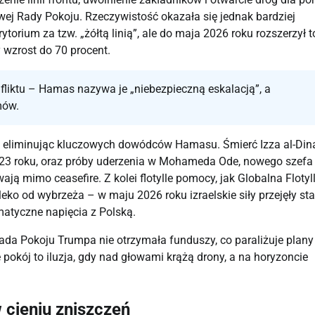
ej Rady Pokoju. Rzeczywistość okazała się jednak bardziej
orium za tzw. „żółtą linią”, ale do maja 2026 roku rozszerzył t
 wzrost do 70 procent.
liktu – Hamas nazywa je „niebezpieczną eskalacją”, a
mów.
i, eliminując kluczowych dowódców Hamasu. Śmierć Izza al-Dina
023 roku, oraz próby uderzenia w Mohameda Ode, nowego szefa
ą mimo ceasefire. Z kolei flotylle pomocy, jak Globalna Flotyl
o od wybrzeża – w maju 2026 roku izraelskie siły przejęły sta
matyczne napięcia z Polską.
 Rada Pokoju Trumpa nie otrzymała funduszy, co paraliżuje plany
 pokój to iluzja, gdy nad głowami krążą drony, a na horyzoncie
 cieniu zniszczeń