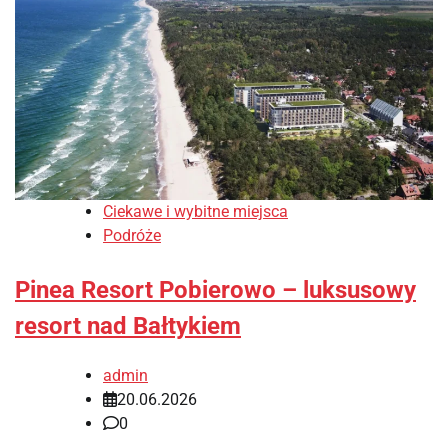
Ciekawe i wybitne miejsca
Podróże
Pinea Resort Pobierowo – luksusowy
resort nad Bałtykiem
admin
20.06.2026
0