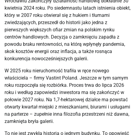
Wrocławiu zakończyły działalność handlową dokładnie 30
kwietnia 2024 roku. Po siedemnastu latach istnienia obiekt,
który w 2007 roku otwierał się z hukiem i tłumami
zwiedzających, przeszedł do historii jako jedna z
pierwszych większych ofiar zmian na polskim rynku
centrów handlowych. Decyzja o zamknięciu zapadła z
powodu braku rentowności, na którą wpłynęły pandemia,
skok kosztów energii oraz inflacja, a także rosnąca
konkurencja nowocześniejszych galerii.
W 2025 roku nieruchomość trafiła w ręce nowego
właściciela – firmy Vastint Poland. Jeszcze w tym samym
roku rozpoczęła się rozbiórka. Proces trwa do lipca 2026
roku i według zapowiedzi inwestora ma się zakończyć w
połowie 2027 roku. Na 1,7-hektarowej działce ma powstać
otwarty kwartał miejski z mieszkaniami, biurami i usługami
na parterze – zupełnie inna filozofia przestrzeni niż dawna,
zamknięta bryła galerii.
To nie jest zwykła historia o jednym budynku. To opowieść