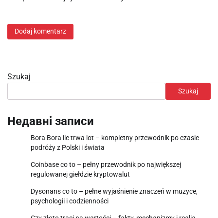
Szukaj
Szukaj
Недавні записи
Bora Bora ile trwa lot – kompletny przewodnik po czasie
podróży z Polski i świata
Coinbase co to – pełny przewodnik po największej
regulowanej giełdzie kryptowalut
Dysonans co to – pełne wyjaśnienie znaczeń w muzyce,
psychologii i codzienności
Czy złoto traci na wartości – fakty, mechanizmy i realia