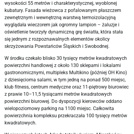
wysokości 55 metrów i charakterystycznej, wyoblonej
kubatury. Fasada wieżowca z pofalowanym płaszczem
zewnętrznym i wewnętrzną warstwą termoizolacyjną
wyglądała wieczorem jak ogromny lampion – żaluzje i
oświetlenie tworzyły dynamiczną grę światła, która stała
się jednym z rozpoznawalnych elementów okolicy
skrzyżowania Powstańców Śląskich i Swobodnej.
W środku czekało blisko 30 tysięcy metrów kwadratowych
powierzchni handlowej z około 130 sklepami i lokalami
gastronomicznymi, multipleks Multikino (później OH Kino)
z dziesięcioma salami, w tym jedną na ponad 500 miejsc,
klub fitness, centrum medyczne oraz 11-piętrowy biurowiec
z prawie 10–11,5 tysiącami metrów kwadratowych
powierzchni biurowej. Do dyspozycji kierowców oddano
wielopoziomowy parking na 1100 miejsc. Całkowita
powierzchnia kompleksu przekraczała 100 tysięcy metrów
kwadratowych.