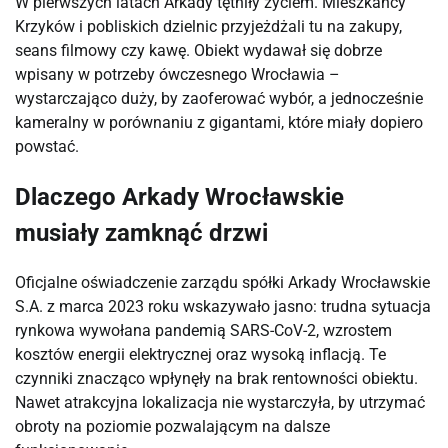
W pierwszych latach Arkady tętniły życiem. Mieszkańcy
Krzyków i pobliskich dzielnic przyjeżdżali tu na zakupy,
seans filmowy czy kawę. Obiekt wydawał się dobrze
wpisany w potrzeby ówczesnego Wrocławia –
wystarczająco duży, by zaoferować wybór, a jednocześnie
kameralny w porównaniu z gigantami, które miały dopiero
powstać.
Dlaczego Arkady Wrocławskie
musiały zamknąć drzwi
Oficjalne oświadczenie zarządu spółki Arkady Wrocławskie
S.A. z marca 2023 roku wskazywało jasno: trudna sytuacja
rynkowa wywołana pandemią SARS-CoV-2, wzrostem
kosztów energii elektrycznej oraz wysoką inflacją. Te
czynniki znacząco wpłynęły na brak rentowności obiektu.
Nawet atrakcyjna lokalizacja nie wystarczyła, by utrzymać
obroty na poziomie pozwalającym na dalsze