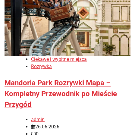
Ciekawe i wybitne miejsca
Rozrywka
Mandoria Park Rozrywki Mapa –
Kompletny Przewodnik po Mieście
Przygód
admin
26.06.2026
0