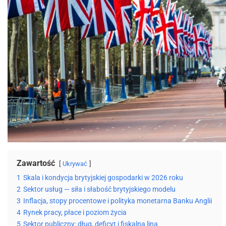
Zawartość
Ukrywać
1
Skala i kondycja brytyjskiej gospodarki w 2026 roku
2
Sektor usług — siła i słabość brytyjskiego modelu
3
Inflacja, stopy procentowe i polityka monetarna Banku Anglii
4
Rynek pracy, płace i poziom życia
5
Sektor publiczny: dług, deficyt i fiskalna lina