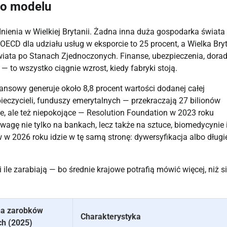
ego modelu
udnienia w Wielkiej Brytanii. Żadna inna duża gospodarka świata 
 OECD dla udziału usług w eksporcie to 25 procent, a Wielka Bry
świata po Stanach Zjednoczonych. Finanse, ubezpieczenia, dora
— to wszystko ciągnie wzrost, kiedy fabryki stoją.
ansowy generuje około 8,8 procent wartości dodanej całej
eczycieli, funduszy emerytalnych — przekraczają 27 bilionów
e, ale też niepokojące — Resolution Foundation w 2023 roku
agę nie tylko na bankach, lecz także na sztuce, biomedycynie 
 w 2026 roku idzie w tę samą stronę: dywersyfikacja albo długi
 ile zarabiają — bo średnie krajowe potrafią mówić więcej, niż s
a zarobków
Charakterystyka
ch (2025)