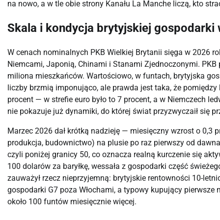
na nowo, a w tle obie strony Kanału La Manche liczą, kto strac
Skala i kondycja brytyjskiej gospodarki
W cenach nominalnych PKB Wielkiej Brytanii sięga w 2026 rok
Niemcami, Japonią, Chinami i Stanami Zjednoczonymi. PKB pe
miliona mieszkańców. Wartościowo, w funtach, brytyjska go
liczby brzmią imponująco, ale prawda jest taka, że pomiędzy
procent — w strefie euro było to 7 procent, a w Niemczech led
nie pokazuje już dynamiki, do której świat przyzwyczaił się 
Marzec 2026 dał krótką nadzieję — miesięczny wzrost o 0,3 pro
produkcja, budownictwo) na plusie po raz pierwszy od dawna
czyli poniżej granicy 50, co oznacza realną kurczenie się ak
100 dolarów za baryłkę, wessała z gospodarki część świeżeg
zauważył rzecz nieprzyjemną: brytyjskie rentowności 10-letnic
gospodarki G7 poza Włochami, a typowy kupujący pierwsze mi
około 100 funtów miesięcznie więcej.