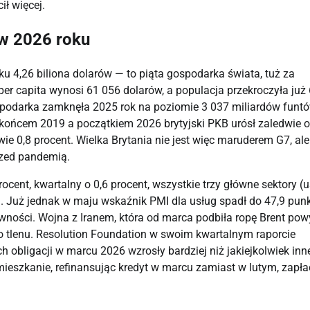
ił więcej.
 w 2026 roku
u 4,26 biliona dolarów — to piąta gospodarka świata, tuż za
r capita wynosi 61 056 dolarów, a populacja przekroczyła już 
spodarka zamknęła 2025 rok na poziomie 3 037 miliardów funtó
 końcem 2019 a początkiem 2026 brytyjski PKB urósł zaledwie o
wie 0,8 procent. Wielka Brytania nie jest więc maruderem G7, ale
przed pandemią.
cent, kwartalny o 0,6 procent, wszystkie trzy główne sektory (u
. Już jednak w maju wskaźnik PMI dla usług spadł do 47,9 punk
tywności. Wojna z Iranem, która od marca podbiła ropę Brent pow
o tlenu. Resolution Foundation w swoim kwartalnym raporcie
h obligacji w marcu 2026 wzrosły bardziej niż jakiejkolwiek inn
eszkanie, refinansując kredyt w marcu zamiast w lutym, zapłac