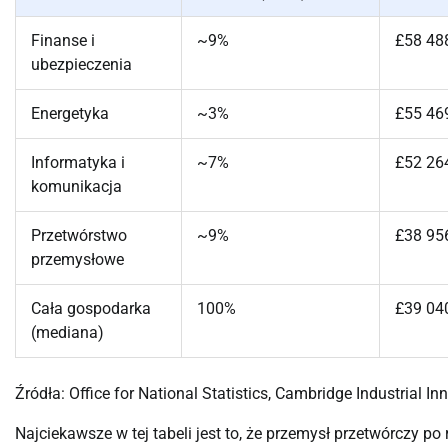
Finanse i
~9%
£58 48
ubezpieczenia
Energetyka
~3%
£55 46
Informatyka i
~7%
£52 26
komunikacja
Przetwórstwo
~9%
£38 95
przemysłowe
Cała gospodarka
100%
£39 04
(mediana)
Źródła: Office for National Statistics, Cambridge Industrial In
Najciekawsze w tej tabeli jest to, że przemysł przetwórczy po 