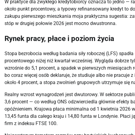
W praktyce dla zwykłego kredytobiorcy oznacza to jedno — r
około punkt procentowy, a typowy refinansowany kredyt to d
zakupu pierwszego mieszkania moja praktyczna sugestia: zafik
stóp w drugiej połowie 2026 jest mocno dwustronna.
Rynek pracy, płace i poziom życia
Stopa bezrobocia według badania siły roboczej (LFS) spadła d
procentowego niżej niż kwartał wcześniej. Wygląda dobrze ty
wzrośnie do 5,1 procent, a spadek w pierwszych miesiącach 
bo coraz więcej osób deklaruje, że studiuje albo nie pracuje
około 4 procent, a stopa zwolnień grupowych utrzymuje się
Realny wzrost wynagrodzeń jest dwutorowy. W sektorze public
3,6 procent — co według ONS odzwierciedla głównie efekty b
opóźnieniem. Krajowa płaca minimalna od 1 kwietnia 2026 wy
13,45 funta dla całego kraju i 14,80 funta w Londynie. Płac
firm z indeksu FTSE 100.