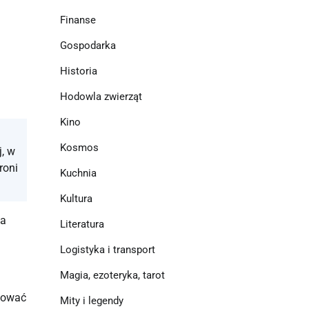
Finanse
Gospodarka
Historia
Hodowla zwierząt
Kino
Kosmos
j, w
roni
Kuchnia
Kultura
za
Literatura
Logistyka i transport
Magia, ezoteryka, tarot
niować
Mity i legendy