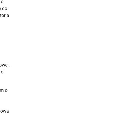
 o
ę do
toria
owej,
 o
ym o
ołowa