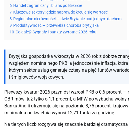
6
Handel zagraniczny i bilans po Brexicie
7
Kluczowe sektory: gdzie naprawdę kreuje się wartość
8
Regionalne nierówności — dwie Brytanie pod jednym dachem
9
Produktywność — przewlekła choroba brytyjska
10
Co dalej? Sygnały i punkty zwrotne 2026 roku
Brytyjska gospodarka wkroczyła w 2026 rok z dobrze znan
względem nominalnego PKB, a jednocześnie inflacja, która od
którym sektor usług generuje cztery na pięć funtów wartości
i śmigłowców wojskowych.
Pierwszy kwartał 2026 przyniósł wzrost PKB o 0,6 procent —
OBR mówi już tylko o 1,1 procent, a MFW po wybuchu wojny 
Banku Anglii utrzymuje się na poziomie 3,75 procent, krajowy
minimalna od kwietnia wynosi 12,71 funta za godzinę.
Na tle tych liczb rozgrywa się znacznie bardziej dramatyczna 