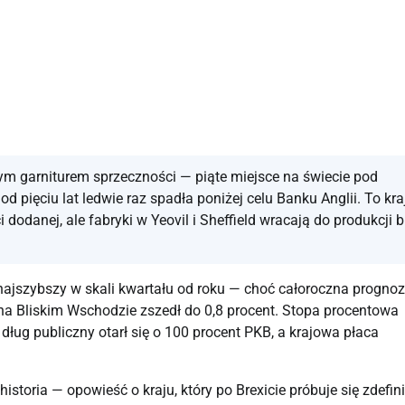
ym garniturem sprzeczności — piąte miejsce na świecie pod
 pięciu lat ledwie raz spadła poniżej celu Banku Anglii. To kra
 dodanej, ale fabryki w Yeovil i Sheffield wracają do produkcji b
 najszybszy w skali kwartału od roku — choć całoroczna progno
na Bliskim Wschodzie zszedł do 0,8 procent. Stopa procentowa
 dług publiczny otarł się o 100 procent PKB, a krajowa płaca
historia — opowieść o kraju, który po Brexicie próbuje się zdefi