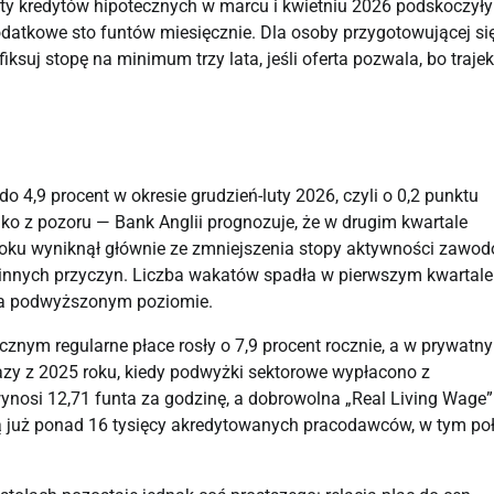
aty kredytów hipotecznych w marcu i kwietniu 2026 podskoczyły
odatkowe sto funtów miesięcznie. Dla osoby przygotowującej si
suj stopę na minimum trzy lata, jeśli oferta pozwala, bo trajek
o 4,9 procent w okresie grudzień-luty 2026, czyli o 0,2 punktu
lko z pozoru — Bank Anglii prognozuje, że w drugim kwartale
roku wyniknął głównie ze zmniejszenia stopy aktywności zawod
 z innych przyczyn. Liczba wakatów spadła w pierwszym kwartale
 na podwyższonym poziomie.
znym regularne płace rosły o 7,9 procent rocznie, a w prywatn
azy z 2025 roku, kiedy podwyżki sektorowe wypłacono z
nosi 12,71 funta za godzinę, a dobrowolna „Real Living Wage”
i ją już ponad 16 tysięcy akredytowanych pracodawców, w tym p