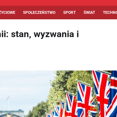
ŻYCIOWE
SPOŁECZEŃSTWO
SPORT
ŚWIAT
TECHN
i: stan, wyzwania i