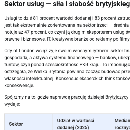
Sektor usług — siła i słabość brytyjski
Usługi to dziś 81 procent wartości dodanej i 83 procent zatr
jest tak ekstremalnie zorientowana na sektor trzeci — średnia
notuje aż 47 procent, co czyni ją drugim eksporterem usług 
prawne i biznesowe, IT, kreatywne branże od reklamy po filmy 
City of London wciąż żyje swoim własnym rytmem: sektor fin
gospodarki, a aktywa systemu finansowego — banków, ubezpi
funtów, czyli ponad sześciokrotność PKB kraju. To imponując
ostrzegała, że Wielka Brytania powinna zacząć budować przew
własności intelektualnej. Konsensus eksperckich think tanków
konsekwencje.
Spójrzmy na to, gdzie naprawdę pracują dzisiejsi Brytyjczycy i
wydaje:
Udział w wartości
Median
Sektor
dodanej (2025)
roczny