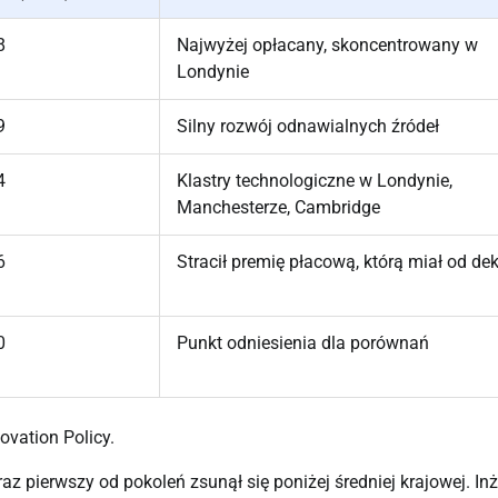
8
Najwyżej opłacany, skoncentrowany w
Londynie
9
Silny rozwój odnawialnych źródeł
4
Klastry technologiczne w Londynie,
Manchesterze, Cambridge
6
Stracił premię płacową, którą miał od de
0
Punkt odniesienia dla porównań
novation Policy.
raz pierwszy od pokoleń zsunął się poniżej średniej krajowej. Inż