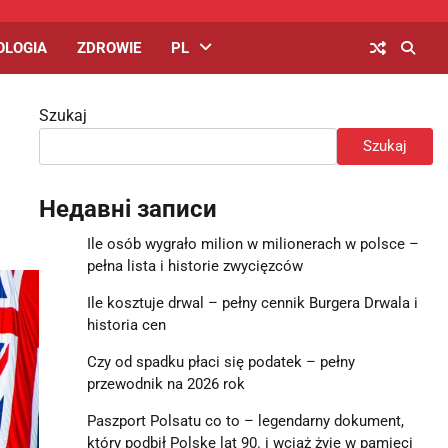
OLOGIA
ZDROWIE
PL
Szukaj
Szukaj
Недавні записи
Ile osób wygrało milion w milionerach w polsce –
pełna lista i historie zwycięzców
Ile kosztuje drwal – pełny cennik Burgera Drwala i
historia cen
Czy od spadku płaci się podatek – pełny
przewodnik na 2026 rok
Paszport Polsatu co to – legendarny dokument,
który podbił Polskę lat 90. i wciąż żyje w pamięci