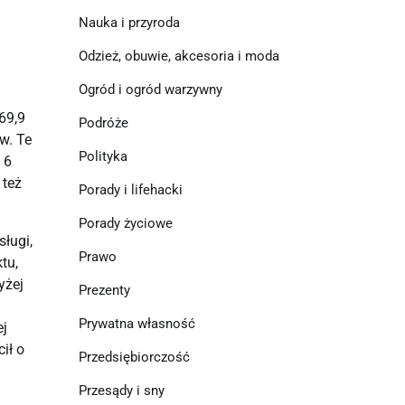
Nauka i przyroda
Odzież, obuwie, akcesoria i moda
Ogród i ogród warzywny
69,9
Podróże
w. Te
Polityka
 6
 też
Porady i lifehacki
Porady życiowe
sługi,
Prawo
tu,
yżej
Prezenty
Prywatna własność
ej
ił o
Przedsiębiorczość
Przesądy i sny