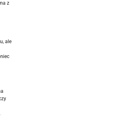
lna z
u, ale
oniec
na
czy
.