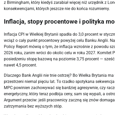
z Birmingham, który kiedyś zarabiał więcej niż urzędnik z Lo
konsekwencjami, których jeszcze nie do końca rozumiemy.
Inflacja, stopy procentowe i polityka m
Inflacja CPI w Wielkiej Brytanii spadła do 3,0 procent w sty
wciąż o cały punkt procentowy powyżej celu Banku Anglii. 
Policy Report mówią o tym, że inflacja wzrośnie z powodu s
2026 roku, zanim wróci do okolic celu w roku 2027. Komitet 
posiedzeniu stopę bazową na poziomie 3,75 procent — sześć m
nawet 4,5 procent.
Dlaczego Bank Anglii nie tnie ostrzej? Bo Wielka Brytania ma w
przestrzeni niemal pięciu lat. To rzadko spotykana sekwencja
MPC powinien zachowywać się bardziej agresywnie, czy racze
energetyczny, który teraz podbija ceny, sam się wypali, a ost
Argument przeciw: jeśli pracownicy zaczną się znów domagać 
zatrzymania bez wyższych stóp.