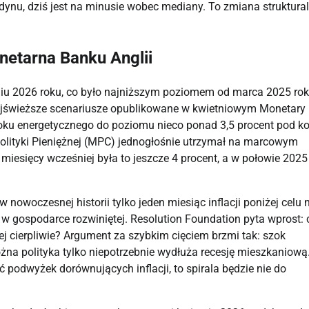
ndynu, dziś jest na minusie wobec mediany. To zmiana struktura
onetarna Banku Anglii
czniu 2026 roku, co było najniższym poziomem od marca 2025 rok
Najświeższe scenariusze opublikowane w kwietniowym Monetary
zoku energetycznego do poziomu nieco ponad 3,5 procent pod k
Polityki Pieniężnej (MPC) jednogłośnie utrzymał na marcowym
iesięcy wcześniej była to jeszcze 4 procent, a w połowie 2025
 nowoczesnej historii tylko jeden miesiąc inflacji poniżej celu 
 w gospodarce rozwiniętej. Resolution Foundation pyta wprost: 
j cierpliwie? Argument za szybkim cięciem brzmi tak: szok
rożna polityka tylko niepotrzebnie wydłuża recesję mieszkaniową
podwyżek dorównujących inflacji, to spirala będzie nie do