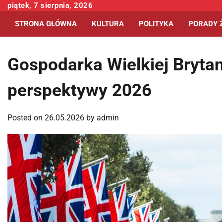
Skip
piątek, 7 sierpnia, 2026
to
STRONA GŁÓWNA
KULTURA
POLITYKA
PORADY 
content
Gospodarka Wielkiej Brytani
perspektywy 2026
Posted on
26.05.2026
by
admin