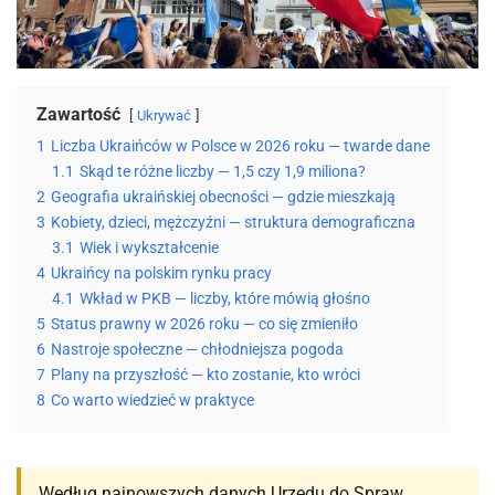
Zawartość
Ukrywać
1
Liczba Ukraińców w Polsce w 2026 roku — twarde dane
1.1
Skąd te różne liczby — 1,5 czy 1,9 miliona?
2
Geografia ukraińskiej obecności — gdzie mieszkają
3
Kobiety, dzieci, mężczyźni — struktura demograficzna
3.1
Wiek i wykształcenie
4
Ukraińcy na polskim rynku pracy
4.1
Wkład w PKB — liczby, które mówią głośno
5
Status prawny w 2026 roku — co się zmieniło
6
Nastroje społeczne — chłodniejsza pogoda
7
Plany na przyszłość — kto zostanie, kto wróci
8
Co warto wiedzieć w praktyce
Według najnowszych danych Urzędu do Spraw