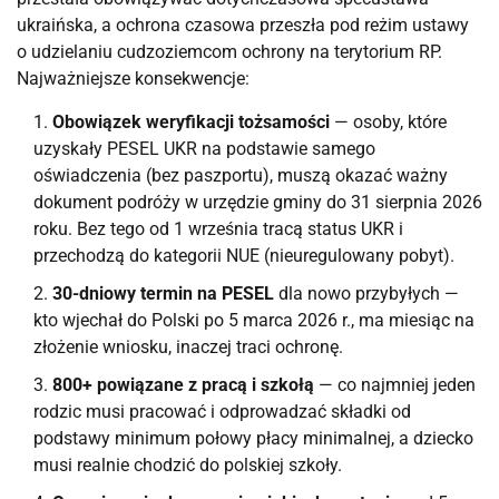
ukraińska, a ochrona czasowa przeszła pod reżim ustawy
o udzielaniu cudzoziemcom ochrony na terytorium RP.
Najważniejsze konsekwencje:
Obowiązek weryfikacji tożsamości
— osoby, które
uzyskały PESEL UKR na podstawie samego
oświadczenia (bez paszportu), muszą okazać ważny
dokument podróży w urzędzie gminy do 31 sierpnia 2026
roku. Bez tego od 1 września tracą status UKR i
przechodzą do kategorii NUE (nieuregulowany pobyt).
30-dniowy termin na PESEL
dla nowo przybyłych —
kto wjechał do Polski po 5 marca 2026 r., ma miesiąc na
złożenie wniosku, inaczej traci ochronę.
800+ powiązane z pracą i szkołą
— co najmniej jeden
rodzic musi pracować i odprowadzać składki od
podstawy minimum połowy płacy minimalnej, a dziecko
musi realnie chodzić do polskiej szkoły.