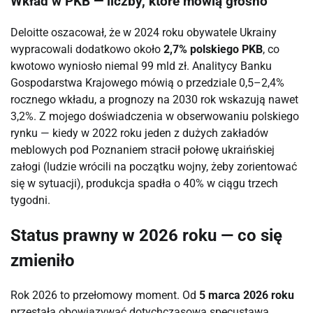
Wkład w PKB — liczby, które mówią głośno
Deloitte oszacował, że w 2024 roku obywatele Ukrainy
wypracowali dodatkowo około
2,7% polskiego PKB
, co
kwotowo wyniosło niemal 99 mld zł. Analitycy Banku
Gospodarstwa Krajowego mówią o przedziale 0,5–2,4%
rocznego wkładu, a prognozy na 2030 rok wskazują nawet
3,2%. Z mojego doświadczenia w obserwowaniu polskiego
rynku — kiedy w 2022 roku jeden z dużych zakładów
meblowych pod Poznaniem stracił połowę ukraińskiej
załogi (ludzie wrócili na początku wojny, żeby zorientować
się w sytuacji), produkcja spadła o 40% w ciągu trzech
tygodni.
Status prawny w 2026 roku — co się
zmieniło
Rok 2026 to przełomowy moment. Od
5 marca 2026 roku
przestała obowiązywać dotychczasowa specustawa