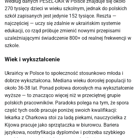
Według danych PESEL-UKR w Polsce znajduje się około
270 tysięcy dzieci w wieku szkolnym, jednak do polskich
szkół zapisanych jest jedynie 152 tysiące. Reszta —
najczęściej — uczy się zdalnie w ukraińskim systemie
edukacji, co rząd próbuje zmienić nowymi przepisami
uzależniającymi świadczenie 800+ od realnej frekwencji w
szkole.
Wiek i wykształcenie
Ukraińcy w Polsce to społeczność stosunkowo młoda i
dobrze wykształcona. Mediana wieku dorosłej populacji to
około 36-38 lat. Ponad połowa dorosłych ma wykształcenie
wyższe — to znacząco więcej niż w przeciętnej grupie
polskich pracowników. Paradoks polega na tym, że spora
część tych osób pracuje poniżej swoich kwalifikacji:
lekarka z Charkowa stoi za ladą piekarni, nauczycielka z
Kijowa pracuje jako sprzątaczka w biurowcu. Bariera
językowa, nostryfikacja dyplomów i potrzeba szybkiego