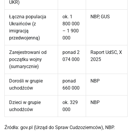
UKR)
Łączna populacja
ok. 1
NBP, GUS
Ukraińców (z
800 000
imigracją
– 1 900
przedwojenną)
000
Zarejestrowani od
ponad 2
Raport UdSC, X
początku wojny
074 000
2025
(sumarycznie)
Dorośli w grupie
ponad
NBP
uchodźców
660 000
Dzieci w grupie
ok. 329
NBP
uchodźców
000
Źródła: gov.pl (Urząd do Spraw Cudzoziemców), NBP.