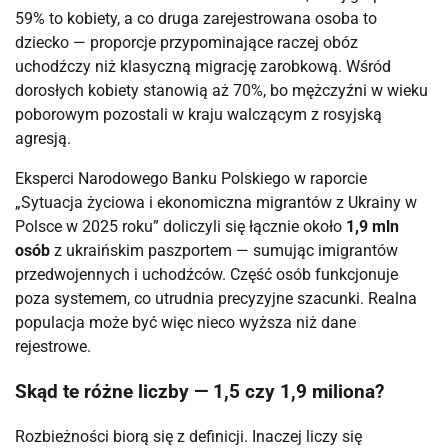
59% to kobiety, a co druga zarejestrowana osoba to
dziecko — proporcje przypominające raczej obóz
uchodźczy niż klasyczną migrację zarobkową. Wśród
dorosłych kobiety stanowią aż 70%, bo mężczyźni w wieku
poborowym pozostali w kraju walczącym z rosyjską
agresją.
Eksperci Narodowego Banku Polskiego w raporcie
„Sytuacja życiowa i ekonomiczna migrantów z Ukrainy w
Polsce w 2025 roku” doliczyli się łącznie około
1,9 mln
osób
z ukraińskim paszportem — sumując imigrantów
przedwojennych i uchodźców. Część osób funkcjonuje
poza systemem, co utrudnia precyzyjne szacunki. Realna
populacja może być więc nieco wyższa niż dane
rejestrowe.
Skąd te różne liczby — 1,5 czy 1,9 miliona?
Rozbieżności biorą się z definicji. Inaczej liczy się