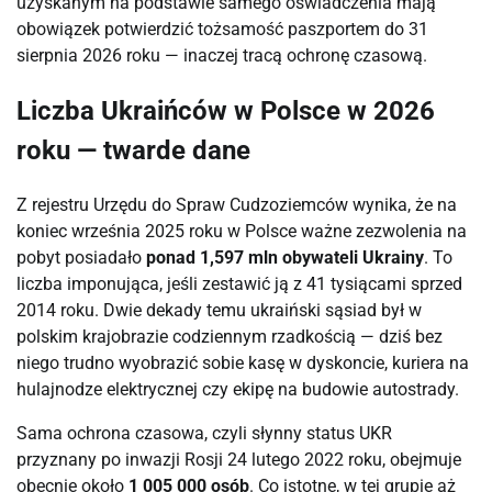
uzyskanym na podstawie samego oświadczenia mają
obowiązek potwierdzić tożsamość paszportem do 31
sierpnia 2026 roku — inaczej tracą ochronę czasową.
Liczba Ukraińców w Polsce w 2026
roku — twarde dane
Z rejestru Urzędu do Spraw Cudzoziemców wynika, że na
koniec września 2025 roku w Polsce ważne zezwolenia na
pobyt posiadało
ponad 1,597 mln obywateli Ukrainy
. To
liczba imponująca, jeśli zestawić ją z 41 tysiącami sprzed
2014 roku. Dwie dekady temu ukraiński sąsiad był w
polskim krajobrazie codziennym rzadkością — dziś bez
niego trudno wyobrazić sobie kasę w dyskoncie, kuriera na
hulajnodze elektrycznej czy ekipę na budowie autostrady.
Sama ochrona czasowa, czyli słynny status UKR
przyznany po inwazji Rosji 24 lutego 2022 roku, obejmuje
obecnie około
1 005 000 osób
. Co istotne, w tej grupie aż