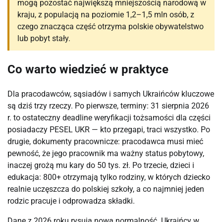
mogą pozostać największą mniejszością narodową w
kraju, z populacją na poziomie 1,2–1,5 mln osób, z
czego znacząca część otrzyma polskie obywatelstwo
lub pobyt stały.
Co warto wiedzieć w praktyce
Dla pracodawców, sąsiadów i samych Ukraińców kluczowe
są dziś trzy rzeczy. Po pierwsze, terminy: 31 sierpnia 2026
r. to ostateczny deadline weryfikacji tożsamości dla części
posiadaczy PESEL UKR — kto przegapi, traci wszystko. Po
drugie, dokumenty pracownicze: pracodawca musi mieć
pewność, że jego pracownik ma ważny status pobytowy,
inaczej grożą mu kary do 50 tys. zł. Po trzecie, dzieci i
edukacja: 800+ otrzymają tylko rodziny, w których dziecko
realnie uczęszcza do polskiej szkoły, a co najmniej jeden
rodzic pracuje i odprowadza składki.
Dane z 2026 roku rysują nową normalność. Ukraińcy w