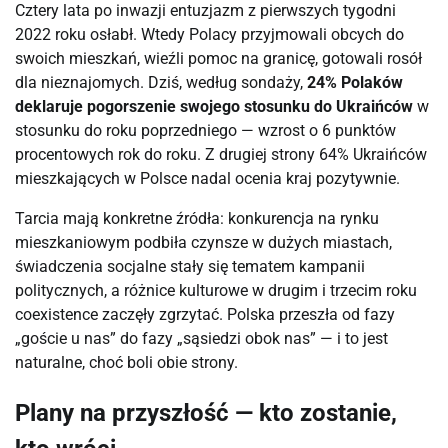
Cztery lata po inwazji entuzjazm z pierwszych tygodni
2022 roku osłabł. Wtedy Polacy przyjmowali obcych do
swoich mieszkań, wieźli pomoc na granicę, gotowali rosół
dla nieznajomych. Dziś, według sondaży,
24% Polaków
deklaruje pogorszenie swojego stosunku do Ukraińców
w
stosunku do roku poprzedniego — wzrost o 6 punktów
procentowych rok do roku. Z drugiej strony 64% Ukraińców
mieszkających w Polsce nadal ocenia kraj pozytywnie.
Tarcia mają konkretne źródła: konkurencja na rynku
mieszkaniowym podbiła czynsze w dużych miastach,
świadczenia socjalne stały się tematem kampanii
politycznych, a różnice kulturowe w drugim i trzecim roku
coexistence zaczęły zgrzytać. Polska przeszła od fazy
„goście u nas” do fazy „sąsiedzi obok nas” — i to jest
naturalne, choć boli obie strony.
Plany na przyszłość — kto zostanie,