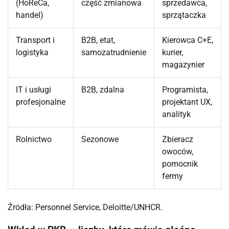
(HoReCa,
część zmianowa
sprzedawca,
handel)
sprzątaczka
Transport i
B2B, etat,
Kierowca C+E,
logistyka
samozatrudnienie
kurier,
magazynier
IT i usługi
B2B, zdalna
Programista,
profesjonalne
projektant UX,
analityk
Rolnictwo
Sezonowe
Zbieracz
owoców,
pomocnik
fermy
Źródła: Personnel Service, Deloitte/UNHCR.