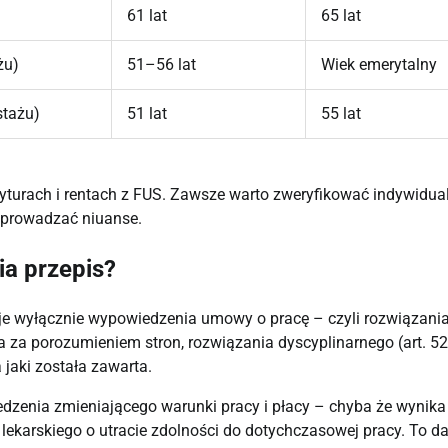
61 lat
65 lat
żu)
51–56 lat
Wiek emerytalny
stażu)
51 lat
55 lat
yturach i rentach z FUS. Zawsze warto zweryfikować indywidua
 wprowadzać niuanse.
ia przepis?
uje wyłącznie wypowiedzenia umowy o pracę – czyli rozwiązania
 za porozumieniem stron, rozwiązania dyscyplinarnego (art. 52
jaki została zawarta.
zenia zmieniającego warunki pracy i płacy – chyba że wynika 
lekarskiego o utracie zdolności do dotychczasowej pracy. To da