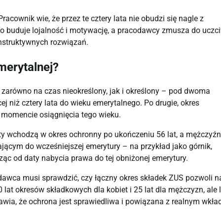
acownik wie, że przez te cztery lata nie obudzi się nagle z
. To buduje lojalność i motywację, a pracodawcy zmusza do ucz
nstruktywnych rozwiązań.
merytalnej?
zarówno na czas nieokreślony, jak i określony – pod dwoma
 niż cztery lata do wieku emerytalnego. Po drugie, okres
 momencie osiągnięcia tego wieku.
ety wchodzą w okres ochronny po ukończeniu 56 lat, a mężczyźn
ającym do wcześniejszej emerytury – na przykład jako górnik,
icząc od daty nabycia prawa do tej obniżonej emerytury.
odawca musi sprawdzić, czy łączny okres składek ZUS pozwoli n
t okresów składkowych dla kobiet i 25 lat dla mężczyzn, ale l
rawia, że ochrona jest sprawiedliwa i powiązana z realnym wkł