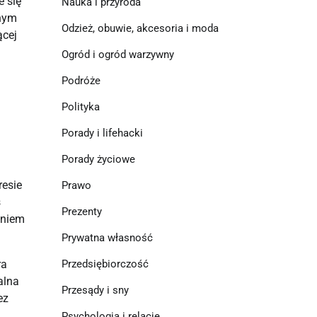
e się
Nauka i przyroda
lnym
Odzież, obuwie, akcesoria i moda
ącej
Ogród i ogród warzywny
Podróże
Polityka
Porady i lifehacki
Porady życiowe
resie
Prawo
s
Prezenty
eniem
Prywatna własność
ra
Przedsiębiorczość
alna
Przesądy i sny
ez
Psychologia i relacje