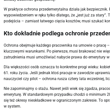
W praktyce ochrona przedemerytalna działa jak bezpiecznik. Pr
wypowiedzeniem w ręku tylko dlatego, że „jest już za stary”
podejścia – zamiast łatwego cięcia kosztów, musi szukać ko
Kto dokładnie podlega ochronie przede
Ochrona obejmuje każdego pracownika na umowie o pracę – 
kluczowymi warunkami. Po pierwsze, musi brakować nie więcej
zatrudnienia musi umożliwiać nabycie prawa do emerytury w
Dla większości osób oznacza to konkretne progi wieku: kobi
61. roku życia. Jeśli jednak ktoś pracuje w zawodzie uprawni
nauczyciel czy pilot – ochrona rusza cztery lata wcześniej, l
Nie zapominajmy o stażu. Nawet jeśli wiek się zgadza, prac
emeryturę. W standardowym przypadku chodzi o minimum 20 la
się też okresy nieskładkowe w ograniczonym zakresie. To sp
w system.