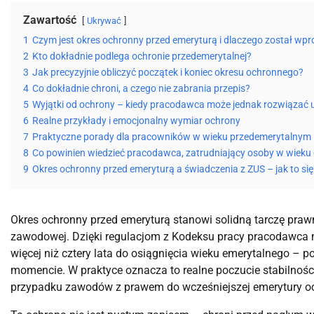
Zawartość
Ukrywać
1
Czym jest okres ochronny przed emeryturą i dlaczego został w
2
Kto dokładnie podlega ochronie przedemerytalnej?
3
Jak precyzyjnie obliczyć początek i koniec okresu ochronnego?
4
Co dokładnie chroni, a czego nie zabrania przepis?
5
Wyjątki od ochrony – kiedy pracodawca może jednak rozwiąza
6
Realne przykłady i emocjonalny wymiar ochrony
7
Praktyczne porady dla pracowników w wieku przedemerytalnym
8
Co powinien wiedzieć pracodawca, zatrudniający osoby w wiek
9
Okres ochronny przed emeryturą a świadczenia z ZUS – jak to się
Okres ochronny przed emeryturą stanowi solidną tarczę prawn
zawodowej. Dzięki regulacjom z Kodeksu pracy pracodawca n
więcej niż cztery lata do osiągnięcia wieku emerytalnego – 
momencie. W praktyce oznacza to realne poczucie stabilności 
przypadku zawodów z prawem do wcześniejszej emerytury och