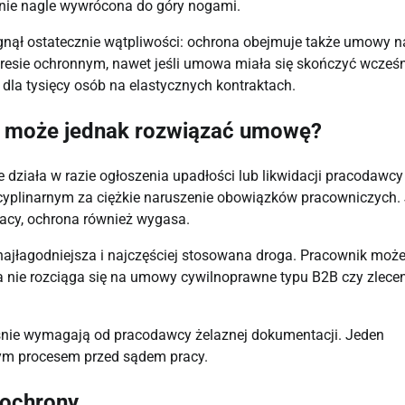
anie nagle wywrócona do góry nogami.
gnął ostatecznie wątpliwości: ochrona obejmuje także umowy n
resie ochronnym, nawet jeśli umowa miała się skończyć wcześn
 dla tysięcy osób na elastycznych kontraktach.
a może jednak rozwiązać umowę?
 działa w razie ogłoszenia upadłości lub likwidacji pracodawcy 
cyplinarnym za ciężkie naruszenie obowiązków pracowniczych. 
pracy, ochrona również wygasa.
najłagodniejsza i najczęściej stosowana droga. Pracownik może
 nie rozciąga się na umowy cywilnoprawne typu B2B czy zlecen
eśnie wymagają od pracodawcy żelaznej dokumentacji. Jeden
nym procesem przed sądem pracy.
 ochrony