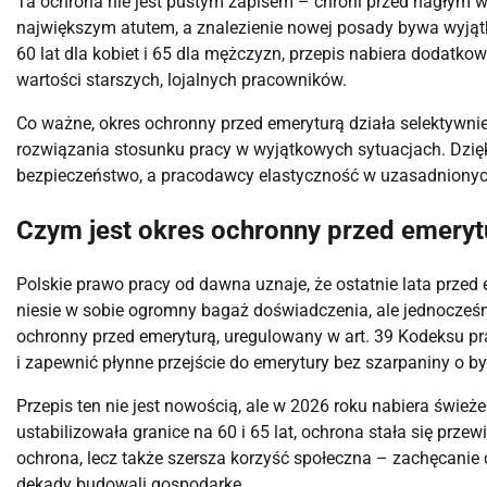
Ta ochrona nie jest pustym zapisem – chroni przed nagłym 
największym atutem, a znalezienie nowej posady bywa wyją
60 lat dla kobiet i 65 dla mężczyzn, przepis nabiera dodatko
wartości starszych, lojalnych pracowników.
Co ważne, okres ochronny przed emeryturą działa selektywnie
rozwiązania stosunku pracy w wyjątkowych sytuacjach. Dzię
bezpieczeństwo, a pracodawcy elastyczność w uzasadniony
Czym jest okres ochronny przed emeryt
Polskie prawo pracy od dawna uznaje, że ostatnie lata przed
niesie w sobie ogromny bagaż doświadczenia, ale jednocześn
ochronny przed emeryturą, uregulowany w art. 39 Kodeksu pra
i zapewnić płynne przejście do emerytury bez szarpaniny o by
Przepis ten nie jest nowością, ale w 2026 roku nabiera śwież
ustabilizowała granice na 60 i 65 lat, ochrona stała się przew
ochrona, lecz także szersza korzyść społeczna – zachęcanie 
dekady budowali gospodarkę.