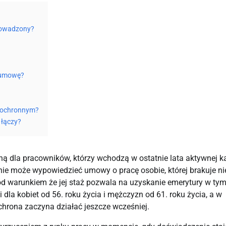
prowadzony?
ć umowę?
u ochronnym?
 łączy?
ą dla pracowników, którzy wchodzą w ostatnie lata aktywnej ka
ie może wypowiedzieć umowy o pracę osobie, której brakuje ni
pod warunkiem że jej staż pozwala na uzyskanie emerytury w ty
dla kobiet od 56. roku życia i mężczyzn od 61. roku życia, a w
rona zaczyna działać jeszcze wcześniej.