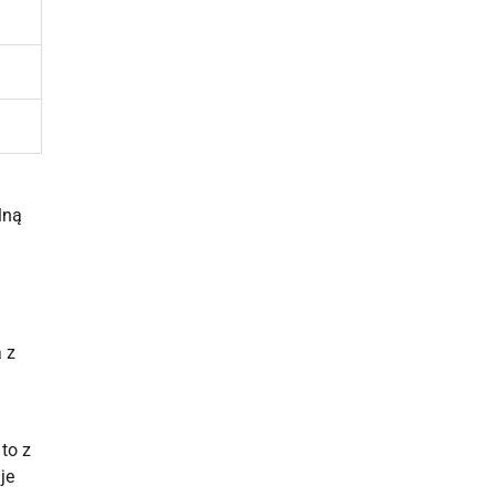
lną
 z
to z
je