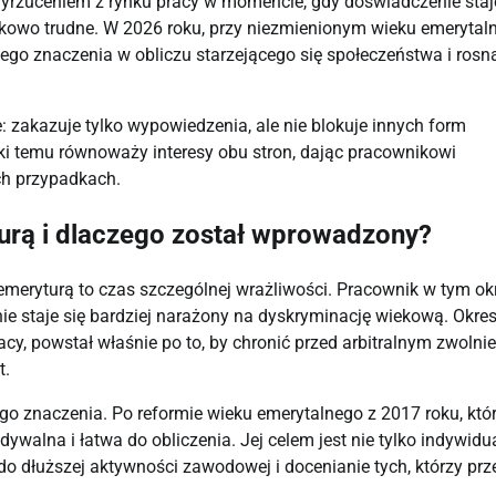
wyrzuceniem z rynku pracy w momencie, gdy doświadczenie staj
tkowo trudne. W 2026 roku, przy niezmienionym wieku emeryta
wego znaczenia w obliczu starzejącego się społeczeństwa i rosn
: zakazuje tylko wypowiedzenia, ale nie blokuje innych form
ki temu równoważy interesy obu stron, dając pracownikowi
ch przypadkach.
urą i dlaczego został wprowadzony?
 emeryturą to czas szczególnej wrażliwości. Pracownik w tym ok
ie staje się bardziej narażony na dyskryminację wiekową. Okre
cy, powstał właśnie po to, by chronić przed arbitralnym zwolni
t.
ego znaczenia. Po reformie wieku emerytalnego z 2017 roku, któ
idywalna i łatwa do obliczenia. Jej celem jest nie tylko indywidu
do dłuższej aktywności zawodowej i docenianie tych, którzy prz