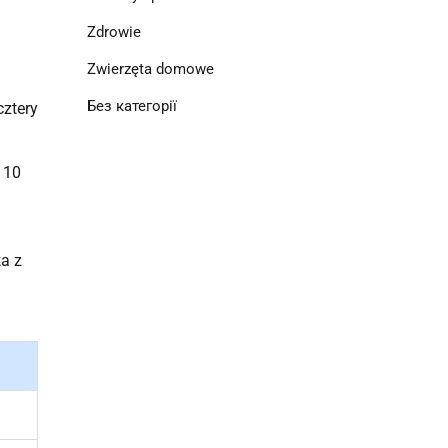
Zdrowie
Zwierzęta domowe
Без категорії
cztery
 10
ka z