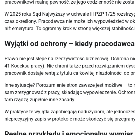
pracownikowi realną pewność, że jego codzienność nie zost
W 2025 roku Sąd Najwyższy w uchwale III PZP 1/25 rozstrzy
czas określony. Pracodawca nie może ich wypowiedzieć w ok
niż emerytura. To ogromny krok w stronę większej stabilności
Wyjątki od ochrony – kiedy pracodawc
Prawo nie jest ślepe na rzeczywistość biznesową. Ochrona nie
41 Kodeksu pracy). Nie chroni także przed rozwiązaniem dys
pracownik dostaje rentę z tytułu całkowitej niezdolności do 
Inne sytuacje? Porozumienie stron zawsze jest możliwe – to 
sam zrezygnować z pracy, składając wypowiedzenie. Ochrona
tam rządzą zupełnie inne zasady.
W praktyce te wyjątki zapobiegają nadużyciom, ale jednocz
nieprecyzyjny zapis w protokole może skończyć się przegra
Realne przykłady i emocjonalny wymiar