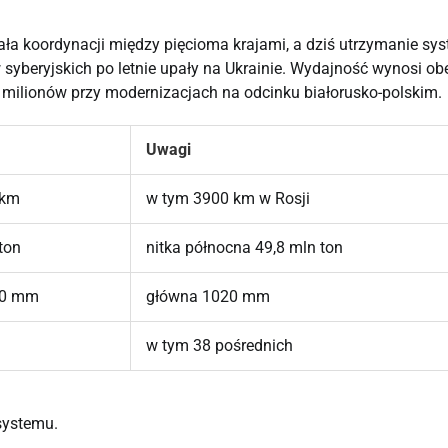
ła koordynacji między pięcioma krajami, a dziś utrzymanie sys
yberyjskich po letnie upały na Ukrainie. Wydajność wynosi obe
2 milionów przy modernizacjach na odcinku białorusko-polskim.
Uwagi
 km
w tym 3900 km w Rosji
ton
nitka północna 49,8 mln ton
20 mm
główna 1020 mm
w tym 38 pośrednich
systemu.