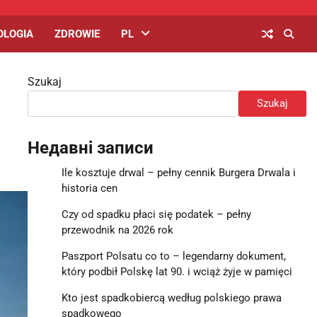
OLOGIA
ZDROWIE
PL
Szukaj
Szukaj
Недавні записи
Ile kosztuje drwal – pełny cennik Burgera Drwala i
historia cen
Czy od spadku płaci się podatek – pełny
przewodnik na 2026 rok
Paszport Polsatu co to – legendarny dokument,
który podbił Polskę lat 90. i wciąż żyje w pamięci
Kto jest spadkobiercą według polskiego prawa
spadkowego