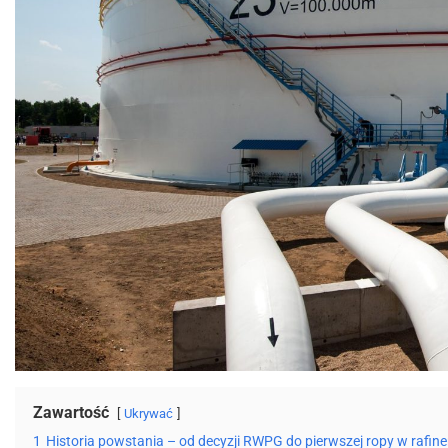
Zawartość
Ukrywać
1
Historia powstania – od decyzji RWPG do pierwszej ropy w rafine