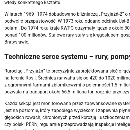
wtedy konkretnego kształtu.
W latach 1969–1974 dobudowano bliźniaczą „Przyjaźń-2” o dł
podwoiło przepustowość. W 1973 roku oddano odcinek Ust-Bał
polami. Do 1974 roku kraje RWPG otrzymały łącznie około 30
ponad 100 milionów. Stalowe rury stały się kręgosłupem gospod
Bratysławie.
Techniczne serce systemu – rury, pompy 
Rurociąg „Przyjaźń” to precyzyjnie zaprojektowana sieć o łąc
na terenie Rosji. Średnica rur waha się od 420 do 1020 mili
z ogromnymi farmami zbiornikowymi o pojemności 1,5 miliona
pozwala na transport około 66,5 miliona ton rocznie, przy c
Każda sekcja jest monitorowana przez zaawansowane system
jest na poziomie, który zapobiega wyciekom i zapewnia płynno
głębokich rowach, chronionych przed korozją i uszkodzeniami 
czy polski PERN, regularnie przeprowadzają inspekcje intelig