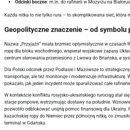
Odcinki boczne
: m.in. do rafinerii w Mozyrzu na Białoru
Każda nitka to nie tylko rura – to skomplikowana sieć, która m
Geopolityczne znaczenie – od symbolu p
Nazwa „Przyjaźń” miała brzmieć optymistycznie w czasach RWP
ropę dla bloku wschodniego, wspierał wojskowe zapasy Ukła
centrum sterowania przeniesiono z Lwowa do Briańska, a sy
Dla Polski odcinek przez Podlasie i Mazowsze to strategiczn
transportuje, ale też monitoruje i modernizuje infrastrukturę.
pokazało, jak jeden incydent może sparaliżować całe rafinerie
W kontekście konfliktu rosyjsko-ukraińskiego rurociąg stał się
stacje pompowe, wstrzymując dostawy na południe. Wznowieni
pozwoliło odblokować unijną pomoc finansową dla Ukrainy. R
kazachskiej ropy do Niemiec przez północną nitkę, co zmusiło
terminal w Gdańsku.