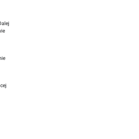
alej 
ie 
 
ie 
ej 