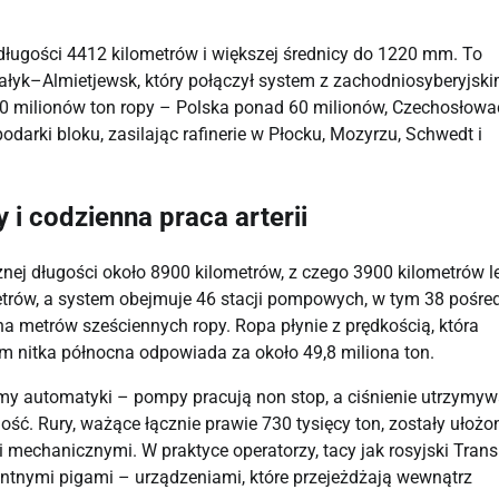
ugości 4412 kilometrów i większej średnicy do 1220 mm. To 
yk–Almietjewsk, który połączył system z zachodniosyberyjskim
0 milionów ton ropy – Polska ponad 60 milionów, Czechosłowac
arki bloku, zasilając rafinerie w Płocku, Mozyrzu, Schwedt i 
i codzienna praca arterii
znej długości około 8900 kilometrów, z czego 3900 kilometrów le
metrów, a system obejmuje 46 stacji pompowych, w tym 38 pośred
 metrów sześciennych ropy. Ropa płynie z prędkością, która 
zym nitka północna odpowiada za około 49,8 miliona ton.
y automatyki – pompy pracują non stop, a ciśnienie utrzymyw
ść. Rury, ważące łącznie prawie 730 tysięcy ton, zostały ułożon
mechanicznymi. W praktyce operatorzy, tacy jak rosyjski Transn
entnymi pigami – urządzeniami, które przejeżdżają wewnątrz 