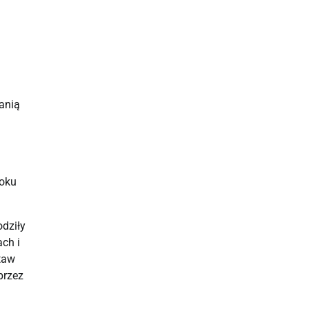
nią 
oku 
dziły 
h i 
aw 
rzez 