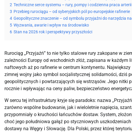
2
Techniczne serce systemu – rury, pompy i codzienna praca arterii
3
Przebieg rurociągu – od syberyjskich pól po europejskie rafinerie
4
Geopolityczne znaczenie – od symbolu przyjaźni do narzędzia na
5
Wyzwania, awarie i wpływ na środowisko
6
Stan na 2026 rok i perspektywy przyszłości
Rurociąg „Przyjaźń” to nie tylko stalowe rury zakopane w ziem
zależności Europy od wschodnich złóż, zapisana w każdym litrz
naftowych aż po rafinerie w centrum kontynentu. Największ
zimnej wojny jako symbol socjalistycznej solidarności, dziś
geopolitycznych i powtarzających się wstrząsów. Jego nitki pr
rocznie i wpływając na ceny paliw, bezpieczeństwo energetycz
W sercu tej infrastruktury kryje się paradoks: nazwa „Przyjaź
zarówno wspólne budowanie, jak i wieloletnie napięcia, szant
przypomniały o kruchości łańcuchów dostaw. System, złożony 
choć jego południowa gałąź po styczniowych uszkodzeniach 
dostawy na Węgry i Słowację. Dla Polski, przez której terytori