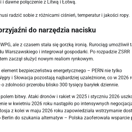
si i dawne połączenie z Litwą i Łotwą.
usi radzić sobie z różnicami ciśnień, temperatur i jakości ropy.
rzyjaźni do narzędzia nacisku
G, ale z czasem stała się gorzką ironią. Rurociąg umożliwił ta
du Warszawskiego i integrował gospodarki. Po rozpadzie ZSRR 
stem zaczął służyć nowym realiom rynkowym.
y element bezpieczeństwa energetycznego – PERN nie tylko 
 Węgry i Słowacja pozostają najbardziej uzależnione, co w 2026 r
 o zdolności przerobu blisko 300 tysięcy baryłek dziennie.
 polem bitwy. Ataki dronów i rakiet w 2025 i styczniu 2026 uszko
e w kwietniu 2026 roku nastąpiło po intensywnych negocjacjac
osja z kolei w maju 2026 roku zapowiedziała wstrzymanie dost
 Berlin do szukania alternatyw – Polska zaoferowała wsparcie p