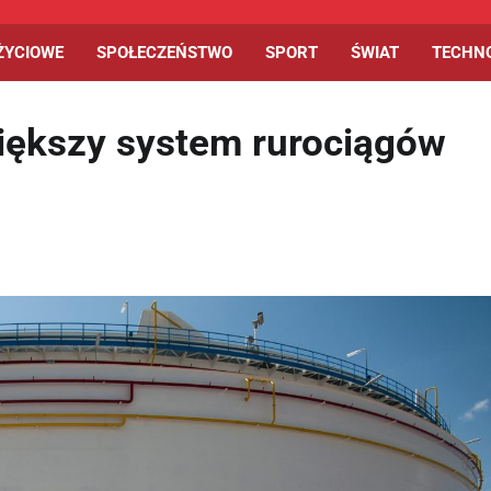
ŻYCIOWE
SPOŁECZEŃSTWO
SPORT
ŚWIAT
TECHN
większy system rurociągów