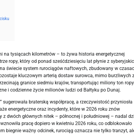
cisku
i na tysiącach kilometrów – to żywa historia energetycznej 
e ropy, który od ponad sześćdziesięciu lat płynie z syberyjskich
y na świecie system rurociągów naftowych, zbudowany w czasac
 pozostaje kluczowym arterią dostaw surowca, mimo burzliwych 
zecinają granice siedmiu krajów, transportując miliony ton ropy 
ne i codzienne życie milionów ludzi od Bałtyku po Dunaj.
ń” sugerowała braterską współpracę, a rzeczywistość przyniosła 
aże energetyczne oraz incydenty, które w 2026 roku znów 
z dwóch głównych nitek – północnej i południowej – nadal dzia
wznowiła pracę dopiero w kwietniu 2026 roku, co odblokowało 
um biegnie ważny odcinek, rurociąg oznacza nie tylko tranzyt, ale