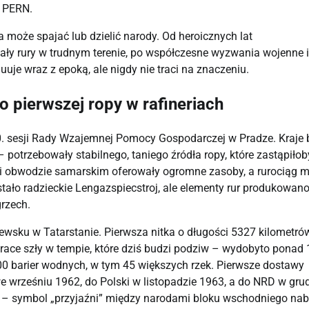
m PERN.
 może spajać lub dzielić narody. Od heroicznych lat 
dały rury w trudnym terenie, po współczesne wyzwania wojenne i 
uuje wraz z epoką, ale nigdy nie traci na znaczeniu.
o pierwszej ropy w rafineriach
. sesji Rady Wzajemnej Pomocy Gospodarczej w Pradze. Kraje b
otrzebowały stabilnego, taniego źródła ropy, które zastąpiłoby
 i obwodzie samarskim oferowały ogromne zasoby, a rurociąg mi
ło radzieckie Lengazspiecstroj, ale elementy rur produkowano
rzech.
wsku w Tatarstanie. Pierwsza nitka o długości 5327 kilometrów 
Prace szły w tempie, które dziś budzi podziw – wydobyto ponad 1
0 barier wodnych, w tym 45 większych rzek. Pierwsze dostawy 
e wrześniu 1962, do Polski w listopadzie 1963, a do NRD w grud
u – symbol „przyjaźni” między narodami bloku wschodniego nabr