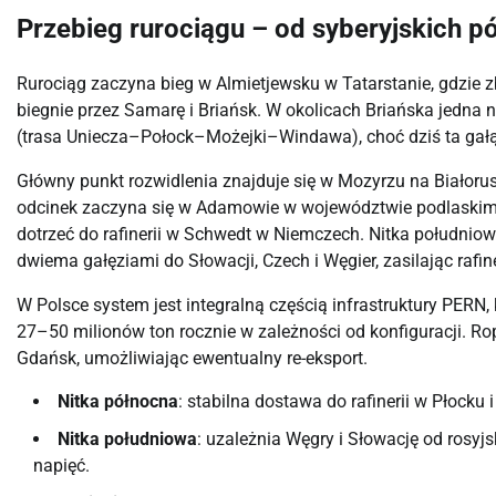
Przebieg rurociągu – od syberyjskich pó
Rurociąg zaczyna bieg w Almietjewsku w Tatarstanie, gdzie zbi
biegnie przez Samarę i Briańsk. W okolicach Briańska jedna 
(trasa Uniecza–Połock–Możejki–Windawa), choć dziś ta gał
Główny punkt rozwidlenia znajduje się w Mozyrzu na Białorusi
odcinek zaczyna się w Adamowie w województwie podlaskim, bi
dotrzeć do rafinerii w Schwedt w Niemczech. Nitka południow
dwiema gałęziami do Słowacji, Czech i Węgier, zasilając rafin
W Polsce system jest integralną częścią infrastruktury PERN
27–50 milionów ton rocznie w zależności od konfiguracji. Ro
Gdańsk, umożliwiając ewentualny re-eksport.
Nitka północna
: stabilna dostawa do rafinerii w Płocku 
Nitka południowa
: uzależnia Węgry i Słowację od rosyj
napięć.