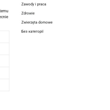
Zawody i praca
temu 
Zdrowie
cnie 
Zwierzęta domowe
Без категорії