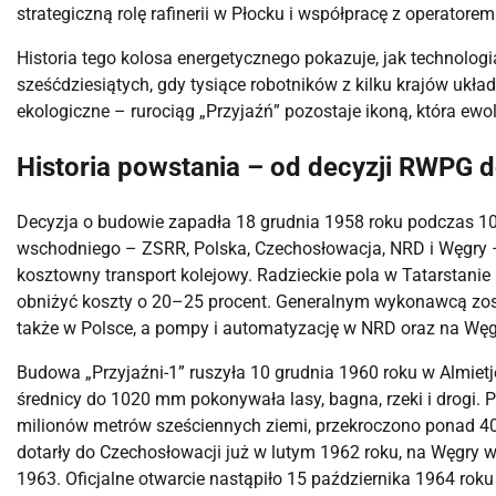
strategiczną rolę rafinerii w Płocku i współpracę z operatore
Historia tego kolosa energetycznego pokazuje, jak technologia
sześćdziesiątych, gdy tysiące robotników z kilku krajów ukła
ekologiczne – rurociąg „Przyjaźń” pozostaje ikoną, która ewol
Historia powstania – od decyzji RWPG d
Decyzja o budowie zapadła 18 grudnia 1958 roku podczas 10
wschodniego – ZSRR, Polska, Czechosłowacja, NRD i Węgry – p
kosztowny transport kolejowy. Radzieckie pola w Tatarstanie
obniżyć koszty o 20–25 procent. Generalnym wykonawcą zosta
także w Polsce, a pompy i automatyzację w NRD oraz na Węg
Budowa „Przyjaźni-1” ruszyła 10 grudnia 1960 roku w Almietje
średnicy do 1020 mm pokonywała lasy, bagna, rzeki i drogi. 
milionów metrów sześciennych ziemi, przekroczono ponad 40
dotarły do Czechosłowacji już w lutym 1962 roku, na Węgry w
1963. Oficjalne otwarcie nastąpiło 15 października 1964 rok