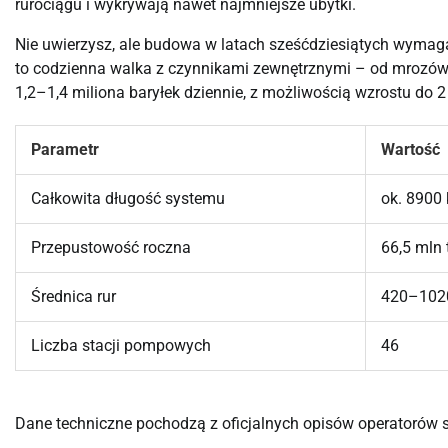
rurociągu i wykrywają nawet najmniejsze ubytki.
Nie uwierzysz, ale budowa w latach sześćdziesiątych wymaga
to codzienna walka z czynnikami zewnętrznymi – od mrozów s
1,2–1,4 miliona baryłek dziennie, z możliwością wzrostu do 
Parametr
Wartość
Całkowita długość systemu
ok. 8900
Przepustowość roczna
66,5 mln 
Średnica rur
420–10
Liczba stacji pompowych
46
Dane techniczne pochodzą z oficjalnych opisów operatorów 