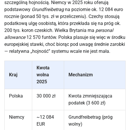
szczególną hojnością. Niemcy w 2025 roku oferują
podstawowy
Grundfreibetrag
na poziomie ok. 12 084 euro
rocznie (ponad 50 tys. zł w przeliczeniu). Czechy stosują
podatkową ulgę osobistą, która przekłada się na próg ok.
200 tys. koron czeskich. Wielka Brytania ma
personal
allowance
12 570 funtów. Polska plasuje się więc w środku
europejskiej stawki, choć biorąc pod uwagę średnie zarobki
— relatywna „hojność” systemu wcale nie jest mała.
Kwota
Kraj
wolna
Mechanizm
2025
Polska
30 000 zł
Kwota zmniejszająca
podatek (3 600 zł)
Niemcy
~12 084
Grundfreibetrag (próg
EUR
wolny)