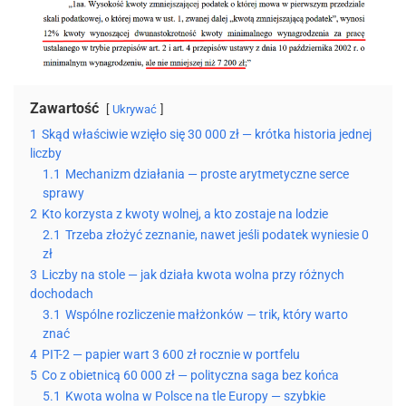
Zawartość
Ukrywać
1
Skąd właściwie wzięło się 30 000 zł — krótka historia jednej
liczby
1.1
Mechanizm działania — proste arytmetyczne serce
sprawy
2
Kto korzysta z kwoty wolnej, a kto zostaje na lodzie
2.1
Trzeba złożyć zeznanie, nawet jeśli podatek wyniesie 0
zł
3
Liczby na stole — jak działa kwota wolna przy różnych
dochodach
3.1
Wspólne rozliczenie małżonków — trik, który warto
znać
4
PIT-2 — papier wart 3 600 zł rocznie w portfelu
5
Co z obietnicą 60 000 zł — polityczna saga bez końca
5.1
Kwota wolna w Polsce na tle Europy — szybkie