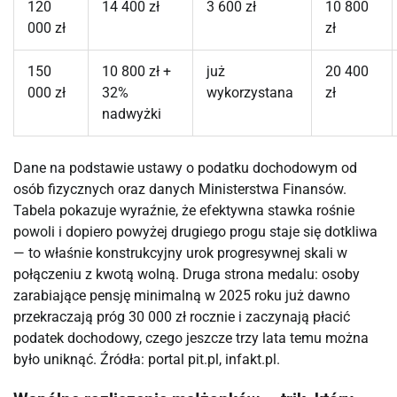
120
14 400 zł
3 600 zł
10 800
000 zł
zł
150
10 800 zł +
już
20 400
000 zł
32%
wykorzystana
zł
nadwyżki
Dane na podstawie ustawy o podatku dochodowym od
osób fizycznych oraz danych Ministerstwa Finansów.
Tabela pokazuje wyraźnie, że efektywna stawka rośnie
powoli i dopiero powyżej drugiego progu staje się dotkliwa
— to właśnie konstrukcyjny urok progresywnej skali w
połączeniu z kwotą wolną. Druga strona medalu: osoby
zarabiające pensję minimalną w 2025 roku już dawno
przekraczają próg 30 000 zł rocznie i zaczynają płacić
podatek dochodowy, czego jeszcze trzy lata temu można
było uniknąć. Źródła: portal pit.pl, infakt.pl.