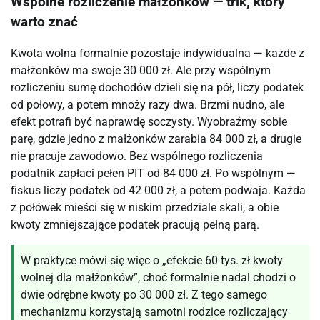
Wspólne rozliczenie małżonków — trik, który
warto znać
Kwota wolna formalnie pozostaje indywidualna — każde z
małżonków ma swoje 30 000 zł. Ale przy wspólnym
rozliczeniu sumę dochodów dzieli się na pół, liczy podatek
od połowy, a potem mnoży razy dwa. Brzmi nudno, ale
efekt potrafi być naprawdę soczysty. Wyobraźmy sobie
parę, gdzie jedno z małżonków zarabia 84 000 zł, a drugie
nie pracuje zawodowo. Bez wspólnego rozliczenia
podatnik zapłaci pełen PIT od 84 000 zł. Po wspólnym —
fiskus liczy podatek od 42 000 zł, a potem podwaja. Każda
z połówek mieści się w niskim przedziale skali, a obie
kwoty zmniejszające podatek pracują pełną parą.
W praktyce mówi się więc o „efekcie 60 tys. zł kwoty
wolnej dla małżonków”, choć formalnie nadal chodzi o
dwie odrębne kwoty po 30 000 zł. Z tego samego
mechanizmu korzystają samotni rodzice rozliczający