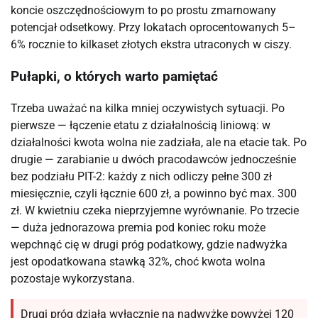
koncie oszczędnościowym to po prostu zmarnowany
potencjał odsetkowy. Przy lokatach oprocentowanych 5–
6% rocznie to kilkaset złotych ekstra utraconych w ciszy.
Pułapki, o których warto pamiętać
Trzeba uważać na kilka mniej oczywistych sytuacji. Po
pierwsze — łączenie etatu z działalnością liniową: w
działalności kwota wolna nie zadziała, ale na etacie tak. Po
drugie — zarabianie u dwóch pracodawców jednocześnie
bez podziału PIT-2: każdy z nich odliczy pełne 300 zł
miesięcznie, czyli łącznie 600 zł, a powinno być max. 300
zł. W kwietniu czeka nieprzyjemne wyrównanie. Po trzecie
— duża jednorazowa premia pod koniec roku może
wepchnąć cię w drugi próg podatkowy, gdzie nadwyżka
jest opodatkowana stawką 32%, choć kwota wolna
pozostaje wykorzystana.
Drugi próg działa wyłącznie na nadwyżkę powyżej 120