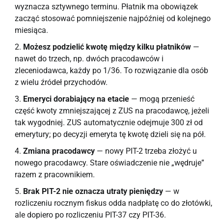
wyznacza sztywnego terminu. Płatnik ma obowiązek
zacząć stosować pomniejszenie najpóźniej od kolejnego
miesiąca.
Możesz podzielić kwotę między kilku płatników
—
nawet do trzech, np. dwóch pracodawców i
zleceniodawca, każdy po 1/36. To rozwiązanie dla osób
z wielu źródeł przychodów.
Emeryci dorabiający na etacie
— mogą przenieść
część kwoty zmniejszającej z ZUS na pracodawcę, jeżeli
tak wygodniej. ZUS automatycznie odejmuje 300 zł od
emerytury; po decyzji emeryta tę kwotę dzieli się na pół.
Zmiana pracodawcy
— nowy PIT-2 trzeba złożyć u
nowego pracodawcy. Stare oświadczenie nie „wędruje”
razem z pracownikiem.
Brak PIT-2 nie oznacza utraty pieniędzy
— w
rozliczeniu rocznym fiskus odda nadpłatę co do złotówki,
ale dopiero po rozliczeniu PIT-37 czy PIT-36.