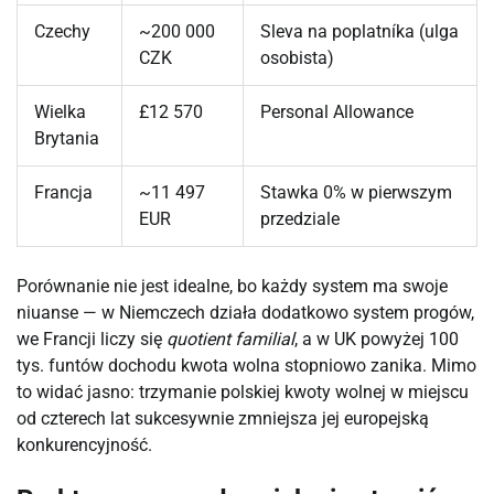
Czechy
~200 000
Sleva na poplatníka (ulga
CZK
osobista)
Wielka
£12 570
Personal Allowance
Brytania
Francja
~11 497
Stawka 0% w pierwszym
EUR
przedziale
Porównanie nie jest idealne, bo każdy system ma swoje
niuanse — w Niemczech działa dodatkowo system progów,
we Francji liczy się
quotient familial
, a w UK powyżej 100
tys. funtów dochodu kwota wolna stopniowo zanika. Mimo
to widać jasno: trzymanie polskiej kwoty wolnej w miejscu
od czterech lat sukcesywnie zmniejsza jej europejską
konkurencyjność.