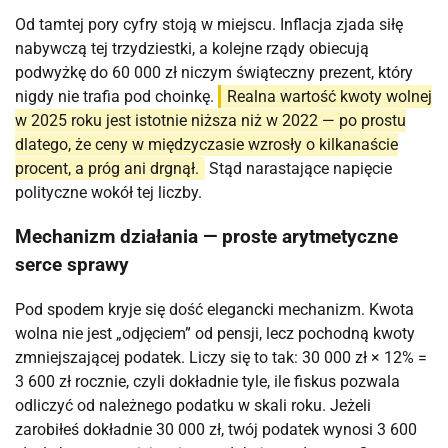
Od tamtej pory cyfry stoją w miejscu. Inflacja zjada siłę
nabywczą tej trzydziestki, a kolejne rządy obiecują
podwyżkę do 60 000 zł niczym świąteczny prezent, który
nigdy nie trafia pod choinkę.
Realna wartość kwoty wolnej
w 2025 roku jest istotnie niższa niż w 2022 — po prostu
dlatego, że ceny w międzyczasie wzrosły o kilkanaście
procent, a próg ani drgnął.
Stąd narastające napięcie
polityczne wokół tej liczby.
Mechanizm działania — proste arytmetyczne
serce sprawy
Pod spodem kryje się dość elegancki mechanizm. Kwota
wolna nie jest „odjęciem” od pensji, lecz pochodną kwoty
zmniejszającej podatek. Liczy się to tak: 30 000 zł × 12% =
3 600 zł rocznie, czyli dokładnie tyle, ile fiskus pozwala
odliczyć od należnego podatku w skali roku. Jeżeli
zarobiłeś dokładnie 30 000 zł, twój podatek wynosi 3 600